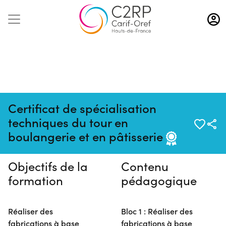
Aller
au
contenu
principal
Certificat de spécialisation
Pas de session programmée en
techniques du tour en
ce moment
boulangerie et en pâtisserie
Objectifs de la
Contenu
formation
pédagogique
Réaliser des
Bloc 1 : Réaliser des
fabrications à base
fabrications à base