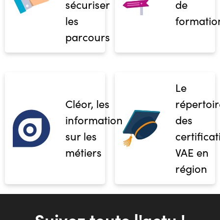
sécuriser
de
les
formatio
parcours
Le
Cléor, les
répertoir
informations
des
sur les
certifica
métiers
VAE en
région
Suivez toute l'actu !