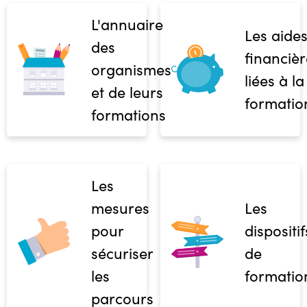
L'annuaire
Les aide
des
financièr
organismes
liées à la
et de leurs
formatio
formations
Les
mesures
Les
pour
dispositif
sécuriser
de
les
formatio
parcours