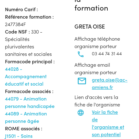
formation
Numéro Carif :
Référence formation :
2477384F
GRETA OISE
Code NSF :
330 -
Affichage téléphone
Spécialités
organisme porteur
plurivalentes
03 44 74 31 44
sanitaires et sociales
Formacode principal :
Affichage email
44028 -
organisme porteur
Accompagnement
greta.oise@ac-
éducatif et social
amiens.fr
Formacode associés :
Lien d'accès vers la
44079 - Animation
fiche de l'organisme
personne handicapée
Voir la fiche
44089 - Animation
de
personne âgée
l'organisme et
ROME associés :
son potentiel
J1501 - Soins