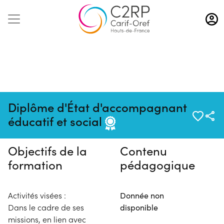
Aller
au
contenu
principal
Pas de session programmée en
Diplôme d'État d'accompagnant
ce moment
éducatif et social
Objectifs de la
Contenu
formation
pédagogique
Activités visées :
Donnée non
Dans le cadre de ses
disponible
missions, en lien avec