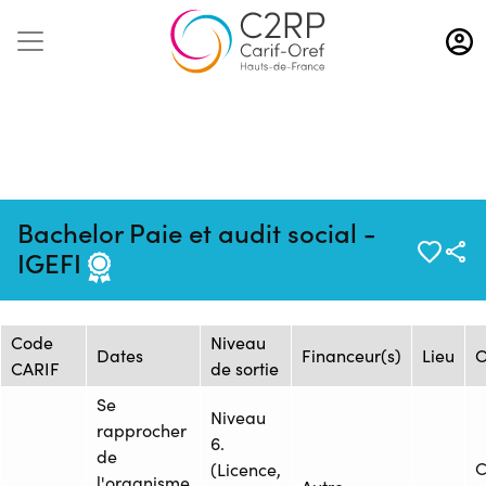
Aller
au
contenu
principal
Mise à jour :
Formation :
Source :
Bachelor Paie et audit social -
20/09/2024
2480170F
COMPETENCES PRO
IGEFI
Session de formation
Code
Niveau
Dates
Financeur(s)
Lieu
O
CARIF
de sortie
Se
Niveau
rapprocher
6.
de
(Licence,
l'organisme