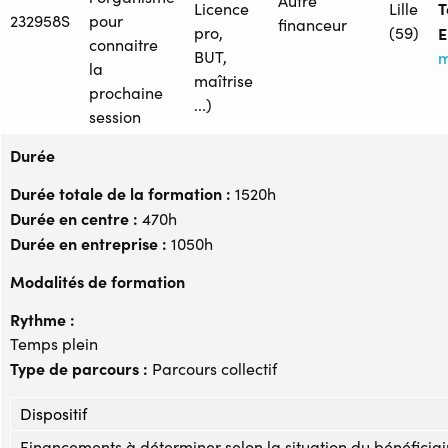
Autre
T
Licence
Lille
232958S
pour
financeur
pro,
(59)
E
connaitre
BUT,
m
la
maîtrise
prochaine
...)
session
Durée
Durée totale de la formation :
1520h
Durée en centre :
470h
Durée en entreprise :
1050h
Modalités de formation
Rythme :
Temps plein
Type de parcours :
Parcours collectif
Dispositif
Financements à déterminer selon la situation du bénéficiai