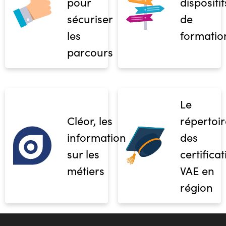
pour
dispositif
sécuriser
de
les
formatio
parcours
Le
Cléor, les
répertoir
informations
des
sur les
certifica
métiers
VAE en
région