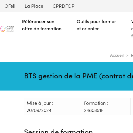
OFeli
La Place
CPRDFOP
Référencer son
Outils pour former
offre de formation
et orienter
Accueil
R
BTS gestion de la PME (contrat d
Mise à jour :
Formation :
20/09/2024
2480351F
Session de formation