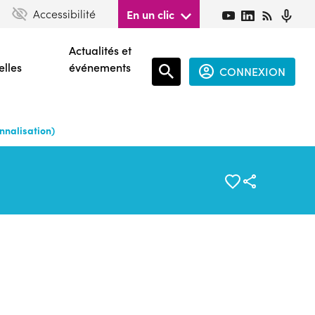
Accessibilité
En un clic
Actualités et
elles
événements
CONNEXION
Espace
connecté
nnalisation)
guest