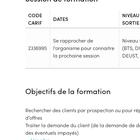
CODE
NIVEAU
DATES
CARIF
SORTIE
Se rapprocher de
Niveau 
233699S
l'organisme pour connaitre
(BTS, D
la prochaine session
DEUST, .
Durée
Durée totale de la formation :
3450h
Objectifs de la formation
Durée en centre :
1350h
Durée en entreprise :
2100h
Modalités de formation
Rechercher des clients par prospection ou pour r
Rythme :
d’offres
Temps plein
Traiter la demande du client (de la demande de de
Type de parcours :
Parcours collectif
des éventuels impayés)