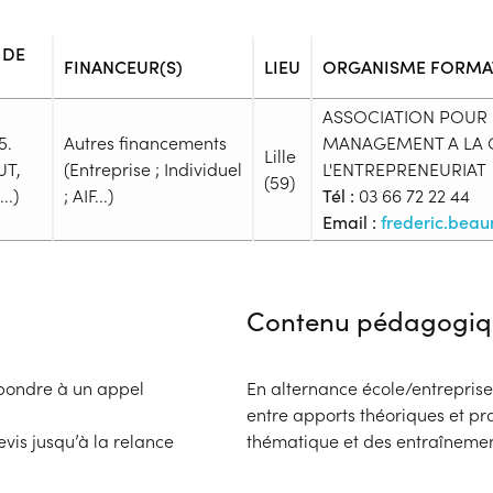
 DE
FINANCEUR(S)
LIEU
ORGANISME FORMA
ASSOCIATION POUR
5.
Autres financements
MANAGEMENT A LA G
Lille
UT,
(Entreprise ; Individuel
L'ENTREPRENEURIAT
(59)
..)
; AIF...)
Tél :
03 66 72 22 44
Email :
frederic.beau
Admission
Niveau d'entrée requis :
Niveau 
Contenu pédagogiq
Prérequis :
Être titulaire d’un baccalauréa
Public :
épondre à un appel
En alternance école/entrepris
En recherche d'emploi, Tout pu
entre apports théoriques et pr
Réunions d'information
vis jusqu’à la relance
thématique et des entraînemen
Aucune information
Complément d'informat