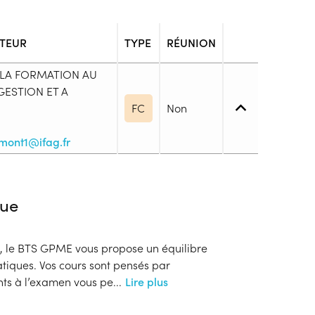
TEUR
TYPE
RÉUNION
 LA FORMATION AU
ESTION ET A
FC
Non
mont1@ifag.fr
4. (BP, BT, Bac pro ou techno, ...)
ue
t ou d’un Niveau 4.
e, le BTS GPME vous propose un équilibre
blic
atiques. Vos cours sont pensés par
s
ts à l’examen vous pe
...
Lire plus
ion