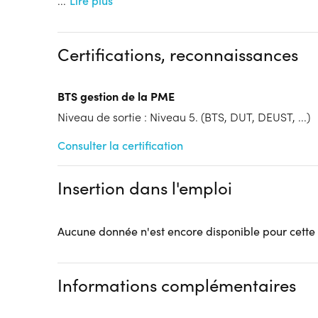
...
Lire plus
Dispositif
Financeur
Contrat de Professionalisation
Autres financeme
FC
AIF...)
Certifications, reconnaissances
Tarif :
N.C.
Modalités d'enseignement :
Formation hybride
BTS gestion de la PME
Lieu de formation
Niveau de sortie : Niveau 5. (BTS, DUT, DEUST, ...)
2 Rue Alphonse COLAS
59000 Lille
Consulter la certification
Accueil sur le lieu de formation
Accès handicap :
Pas d'accès handicap
Insertion dans l'emploi
Hébergement :
Pas d'hébergement
Restauration :
Pas de restauration
Transport :
Pas de transport
Aucune donnée n'est encore disponible pour cette
Informations complémentaires