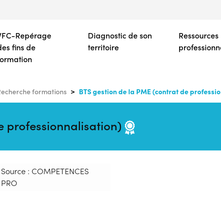
Aller
au
contenu
VFC-Repérage
Diagnostic de son
Ressources
principal
des fins de
territoire
professionn
formation
BTS gestion de la PME (contrat de professio
echerche formations
e professionnalisation)
Source : COMPETENCES
PRO