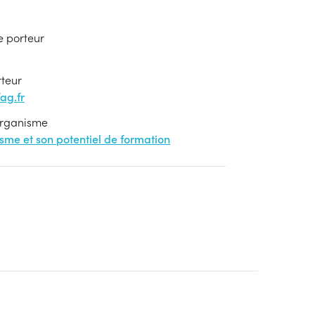
e porteur
rteur
ag.fr
'organisme
nisme et son potentiel de formation