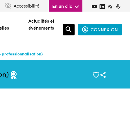
Accessibilité
En un clic
Actualités et
elles
événements
CONNEXION
Espace
connecté
professionnalisation)
guest
ion)