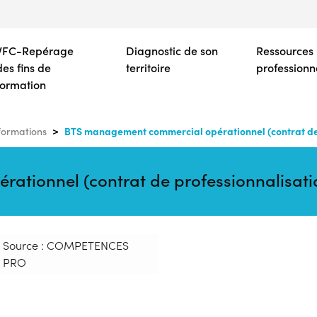
Aller
au
contenu
VFC-Repérage
Diagnostic de son
Ressources
principal
des fins de
territoire
professionn
formation
BTS management commercial opérationnel (contrat de 
formations
tionnel (contrat de professionnalisat
Source : COMPETENCES
PRO