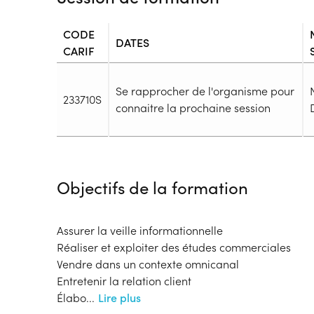
CODE
DATES
CARIF
Se rapprocher de l'organisme pour
233710S
connaitre la prochaine session
Durée
Durée totale de la formation :
3450h
Objectifs de la formation
Durée en centre :
1350h
Durée en entreprise :
2100h
Modalités de formation
Assurer la veille informationnelle
Rythme :
Réaliser et exploiter des études commerciales
Temps plein
Vendre dans un contexte omnicanal
Type de parcours :
Parcours collectif
Entretenir la relation client
Élabo
...
Lire plus
Dispositif
Financeur