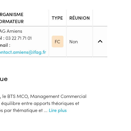
RGANISME
TYPE
RÉUNION
ORMATEUR
FAG Amiens
l :
03 22 71 71 01
FC
Non
ail :
ontact.amiens@ifag.fr
4. (BP, BT, Bac pro ou techno, ...)
ue
t ou d’un Niveau 4.
se, le BTS MCO, Management Commercial
blic
équilibre entre apports théoriques et
s
sés par thématique et
...
Lire plus
ion