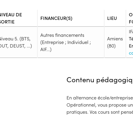
NIVEAU DE
O
FINANCEUR(S)
LIEU
SORTIE
F
I
Autres financements
Niveau 5. (BTS,
Amiens
Té
(Entreprise ; Individuel ;
DUT, DEUST, ...)
(80)
Em
AIF...)
c
Admission
Niveau d'entrée requis :
Niveau 
Contenu pédagogiq
Prérequis :
Être titulaire d’un baccalauréa
Public :
En alternance école/entrepri
En recherche d'emploi, Tout pu
Opérationnel, vous propose un 
Réunions d'information
pratiques. Vos cours sont pen
Aucune information
Complément d'informat
Aucune information