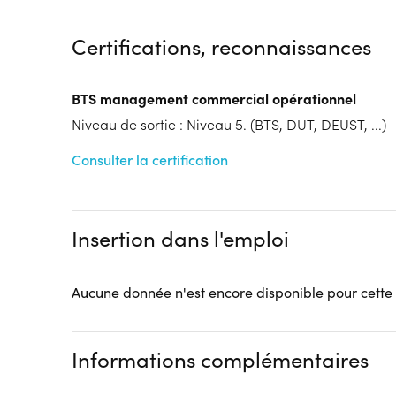
Contrat de Professionalisation
Autres financeme
FC
AIF...)
Certifications, reconnaissances
Tarif :
N.C.
Modalités d'enseignement :
Formation entièrement
BTS management commercial opérationnel
Lieu de formation
Niveau de sortie : Niveau 5. (BTS, DUT, DEUST, ...)
5 Port d'Aval
80000 Amiens
Consulter la certification
Accueil sur le lieu de formation
Accès handicap :
Pas d'accès handicap
Hébergement :
Pas d'hébergement
Insertion dans l'emploi
Restauration :
Pas de restauration
Transport :
Pas de transport
Aucune donnée n'est encore disponible pour cette
Informations complémentaires