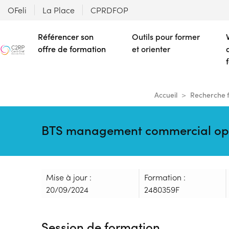
OFeli
La Place
CPRDFOP
Référencer son
Outils pour former
offre de formation
et orienter
Accueil
Recherche 
BTS management commercial opéra
Mise à jour :
Formation :
20/09/2024
2480359F
Session de formation