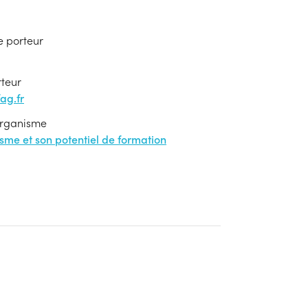
e porteur
rteur
ag.fr
'organisme
nisme et son potentiel de formation