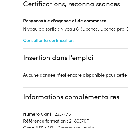
Dispositif
Certifications, reconnaissances
Financements à déterminer selon la situation du 
Responsable d'agence et de commerce
Tarif :
N.C.
Modalités d'enseignement :
Niveau de sortie : Niveau 6. (Licence, Licence pro, B
Formation entièrement
Lieu de formation
Consulter la certification
5 Port d'Aval
80000 Amiens
Insertion dans l'emploi
Accueil sur le lieu de formation
Accès handicap :
Pas d'accès handicap
Hébergement :
Pas d'hébergement
Aucune donnée n'est encore disponible pour cette
Restauration :
Pas de restauration
Transport :
Pas de transport
Informations complémentaires
Numéro Carif :
233747S
Référence formation :
2480370F
Code NSF :
312 - Commerce, vente