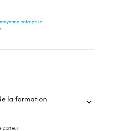
ion
u moyenne entreprise
e
e la formation
e porteur