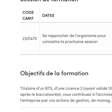
CODE
DATES
CARIF
Se rapprocher de l'organisme pour
233747S
connaitre la prochaine session
Durée
Durée totale de la formation :
1520h
Objectifs de la formation
Durée en centre :
470h
Durée en entreprise :
1050h
Modalités de formation
Titulaire d’un BTS, d’une Licence 2 (ayant validé 1
Rythme :
après le baccalauréat, vous contribuez à l’accroiss
Temps plein
l’entreprise par vos actions de gestion, de manag
..
Type de parcours :
Parcours collectif