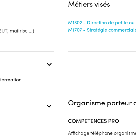
Financeur
Métiers visés
Complément d'informat
bénéficiaire
Autre financeur
Aucune information
M1302 - Direction de petite o
M1707 - Stratégie commercial
UT, maîtrise ...)
 présentielle
 formation
Organisme porteur d
COMPETENCES PRO
Affichage téléphone organism