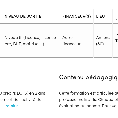
NIVEAU DE SORTIE
FINANCEUR(S)
LIEU
C
I
Niveau 6. (Licence, Licence
Autre
Amiens
T
pro, BUT, maîtrise ...)
financeur
(80)
E
m
Admission
Niveau d'entrée requis :
Niveau 
Contenu pédagogiq
Prérequis :
Admission bachelor 3 : Être tit
- (120 ETCS).
20 crédits ECTS) en 2 ans
Cette formation est articulée 
Public :
ement de l’activité de
professionnalisants. Chaque bl
En recherche d'emploi, Tout pu
.
Lire plus
évaluation autonome. Pour val
Réunions d'information
Aucune information