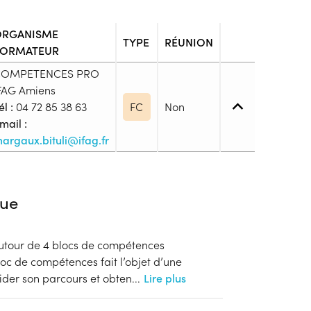
ORGANISME
TYPE
RÉUNION
FORMATEUR
OMPETENCES PRO
FAG Amiens
él :
04 72 85 38 63
FC
Non
mail :
argaux.bituli@ifag.fr
5. (BTS, DUT, DEUST, ...)
ue
ulaire d’un Bac+2 - BTS, Licence 2, DUT, Bachelor 2
autour de 4 blocs de compétences
oc de compétences fait l’objet d’une
blic
ider son parcours et obten
...
Lire plus
s