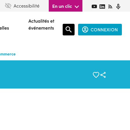
Accessibilité
En un clic
Actualités et
elles
événements
CONNEXION
Espace
connecté
commerce
guest