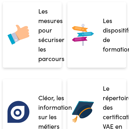
Les
mesures
Les
pour
dispositif
sécuriser
de
les
formatio
parcours
Le
Cléor, les
répertoir
informations
des
sur les
certifica
métiers
VAE en