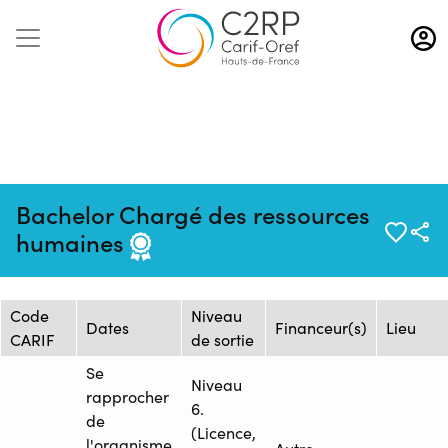
Aller
au
contenu
principal
Mise à jour :
Formation :
Source :
Bachelor Chargé des ressources
18/10/2024
2480373F
COMPETENCES PRO
humaines
Session de formation
Code
Niveau
Dates
Financeur(s)
Lieu
CARIF
de sortie
Se
Niveau
rapprocher
6.
de
(Licence,
l'organisme