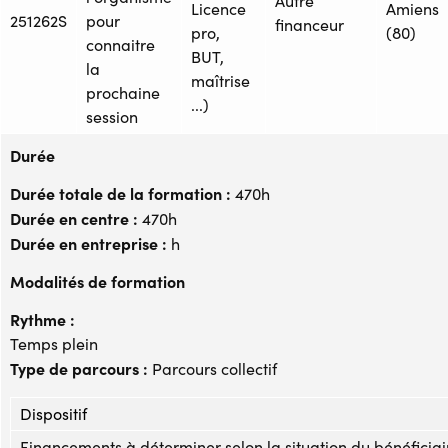
Autre
Licence
Amiens
251262S
pour
financeur
pro,
(80)
connaitre
BUT,
la
maîtrise
prochaine
...)
session
Durée
Durée totale de la formation :
470h
Durée en centre :
470h
Durée en entreprise :
h
Modalités de formation
Rythme :
Temps plein
Type de parcours :
Parcours collectif
Dispositif
Financements à déterminer selon la situation du bénéficiai