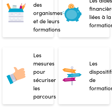
Les aide
des
financièr
organismes
liées à la
et de leurs
formatio
formations
Les
mesures
Les
pour
dispositif
sécuriser
de
les
formatio
parcours