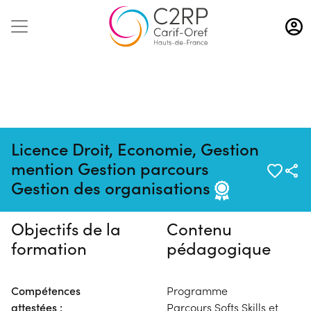
Aller
au
contenu
principal
Licence Droit, Economie, Gestion
Pas de session programmée en
mention Gestion parcours
ce moment
Gestion des organisations
Objectifs de la
Contenu
formation
pédagogique
Compétences
Programme
attestées :
Parcours Softs Skills et