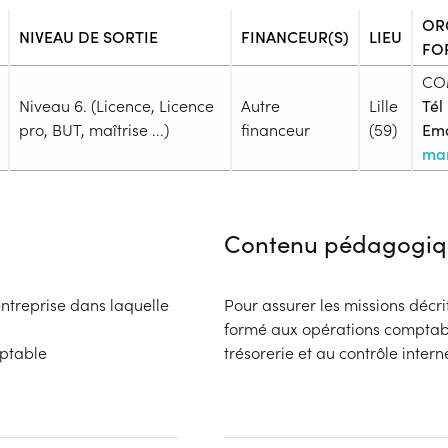
OR
NIVEAU DE SORTIE
FINANCEUR(S)
LIEU
FO
CO
Niveau 6. (Licence, Licence
Autre
Lille
Tél 
pro, BUT, maîtrise ...)
financeur
(59)
Ema
mar
Admission
Niveau d'entrée requis :
Niveau 
Contenu pédagogiq
Prérequis :
Admission Post Bac+2 : Avoir v
comptabilité, de l’administrati
entreprise dans laquelle
Pour assurer les missions décri
ressources humaines. Avoir un 
formé aux opérations comptable
ce mentionnés ci-dessus ET jus
mptable
trésorerie et au contrôle intern
d’un an minimum dans les doma
d’entreprise, de la gestion, du
Financeur
un niveau 4 (Bac) et avoir au 
idéalement dans les domaines d
bénéficiaire
Autre financeur