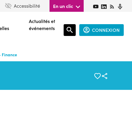
Accessibilité
En un clic
Actualités et
elles
événements
CONNEXION
Espace
connecté
- Finance
guest