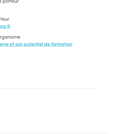
e porteur
rteur
ag.fr
'organisme
nisme et son potentiel de formation