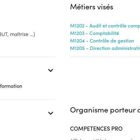
d’entreprise, de la gestion, du
Métiers visés
de la validation des acquis pr
 présentielle
passerelle possible.
M1202 - Audit et contrôle comp
Public :
M1203 - Comptabilité
En recherche d'emploi, Tout pu
UT, maîtrise ...)
Réunions d'information
M1204 - Contrôle de gestion
M1205 - Direction administrati
Aucune information
Complément d'informat
Aucune information
 formation
Organisme porteur d
COMPETENCES PRO