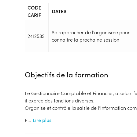
CODE
DATES
CARIF
Se rapprocher de l'organisme pour
241253S
connaitre la prochaine session
Durée
Durée totale de la formation :
483h
Objectifs de la formation
Durée en centre :
483h
Durée en entreprise :
h
Modalités de formation
Le Gestionnaire Comptable et Financier, a selon l’
Rythme :
il exerce des fonctions diverses.
Temps plein
Organise et contrôle la saisie de l’information co
Type de parcours :
Parcours collectif
E
...
Lire plus
Dispositif
Financements à déterminer selon la situation du 