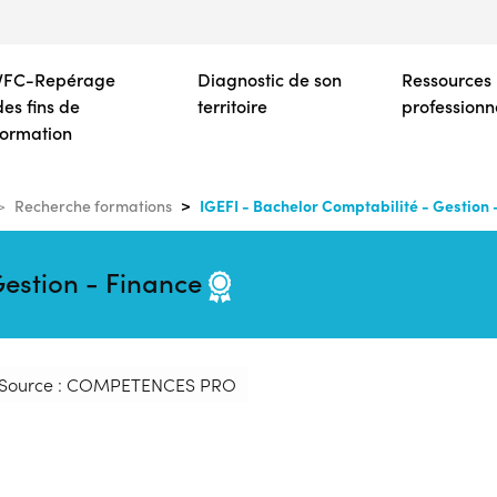
Aller
au
contenu
VFC-Repérage
Diagnostic de son
Ressources
principal
des fins de
territoire
professionn
formation
IGEFI - Bachelor Comptabilité - Gestion 
Recherche formations
Gestion - Finance
Source : COMPETENCES PRO