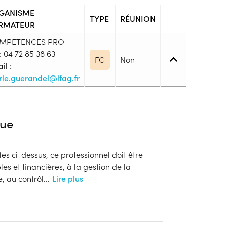
GANISME
TYPE
RÉUNION
RMATEUR
MPETENCES PRO
:
04 72 85 38 63
FC
Non
il :
ie.guerandel@ifag.fr
6. (Licence, Licence pro, BUT, maîtrise ...)
ue
alidé un niveau 5 (Bac+2) dans les domaines de la
on d’entreprise, de la gestion, du juridique ou des
tes ci-dessus, ce professionnel doit être
niveau 5 (Bac+2) dans les domaines différents de
s et financières, à la gestion de la
tifier d’une expérience professionnelle d’une durée
e, au contrôl
...
Lire plus
ines de la comptabilité, de l’administration
 juridique ou des ressources humaines. Avoir validé
minimum 5-6 ans d’expérience professionnelle et
e la comptabilité, de l’administration