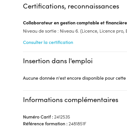
Certifications, reconnaissances
Tarif :
N.C.
Modalités d'enseignement :
Formation entièrement
Lieu de formation
Collaborateur en gestion comptable et financière
2 Rue Alphonse Colas - Place du Concert
Niveau de sortie : Niveau 6. (Licence, Licence pro, B
59800 Lille
Consulter la certification
Accueil sur le lieu de formation
Accès handicap :
Pas d'accès handicap
Hébergement :
Pas d'hébergement
Insertion dans l'emploi
Restauration :
Pas de restauration
Transport :
Pas de transport
Aucune donnée n'est encore disponible pour cette
Informations complémentaires
Numéro Carif :
241253S
Référence formation :
2481851F