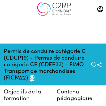
Aller
au
contenu
principal
Permis de conduire catégorie C
(CDCP19) - Permis de conduire
catégorie CE (CDEP33) - FIMO
Pas de session programmée en
Transport de marchandises
ce moment
(FICM22)
Objectifs de la
Contenu
formation
pédagogique