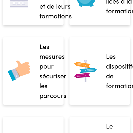
liées à la
et de leurs
formatio
formations
Les
mesures
Les
pour
dispositif
sécuriser
de
les
formatio
parcours
Le