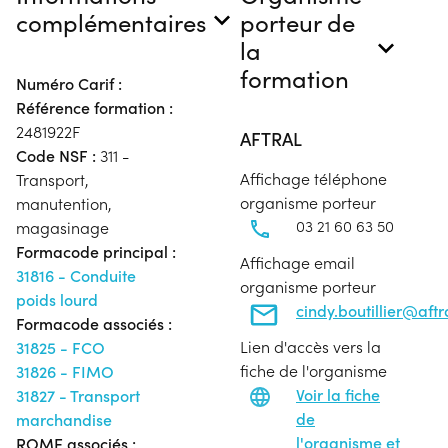
complémentaires
porteur de
la
formation
Numéro Carif :
Référence formation :
2481922F
AFTRAL
Code NSF :
311 -
Affichage téléphone
Transport,
organisme porteur
manutention,
03 21 60 63 50
magasinage
Formacode principal :
Affichage email
31816 - Conduite
organisme porteur
poids lourd
cindy.boutillier@aft
Formacode associés :
Lien d'accès vers la
31825 - FCO
fiche de l'organisme
31826 - FIMO
Voir la fiche
31827 - Transport
de
marchandise
l'organisme et
ROME associés :