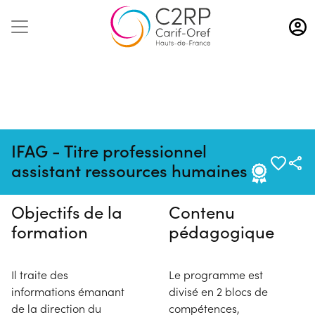
Aller
au
contenu
principal
Pas de session programmée en
IFAG - Titre professionnel
ce moment
assistant ressources humaines
Objectifs de la
Contenu
formation
pédagogique
Il traite des
Le programme est
informations émanant
divisé en 2 blocs de
de la direction du
compétences,