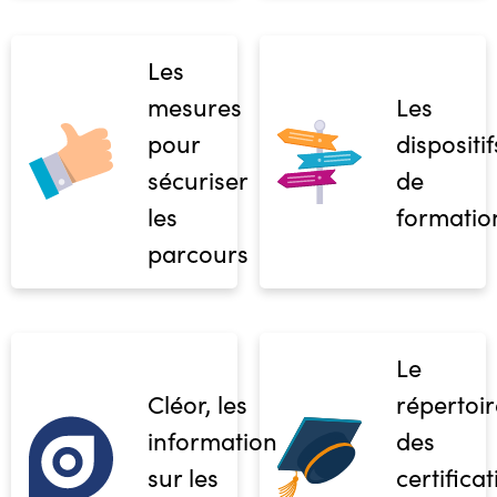
Les
mesures
Les
pour
dispositif
sécuriser
de
les
formatio
parcours
Le
Cléor, les
répertoir
informations
des
sur les
certifica