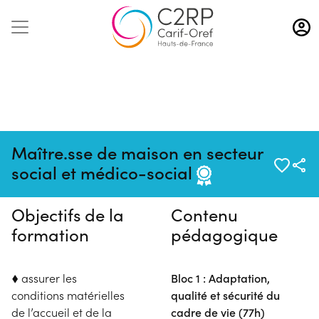
Aller
au
contenu
principal
Pas de session programmée en
Maître.sse de maison en secteur
ce moment
social et médico-social
Objectifs de la
Contenu
formation
pédagogique
♦
assurer les
Bloc 1 : Adaptation,
conditions matérielles
qualité et sécurité du
de l’accueil et de la
cadre de vie (77h)