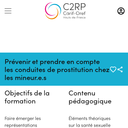
Aller
au
contenu
principal
Prévenir et prendre en compte
Pas de session programmée en
les conduites de prostitution chez
ce moment
les mineur.e.s
Objectifs de la
Contenu
formation
pédagogique
Faire émerger les
Éléments théoriques
représentations
sur la santé sexuelle