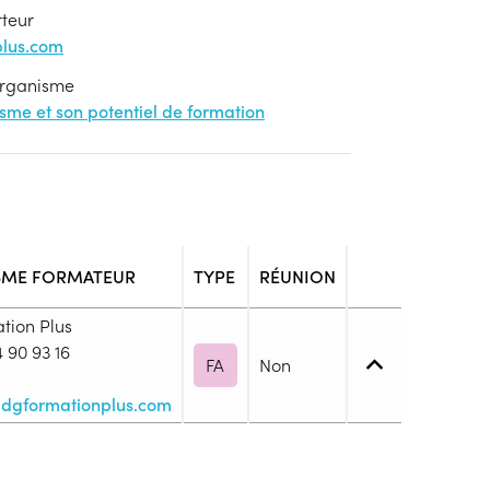
rteur
lus.com
'organisme
nisme et son potentiel de formation
SME FORMATEUR
TYPE
RÉUNION
tion Plus
 90 93 16
FA
Non
dgformationplus.com
 1. Maîtrise des savoirs de base