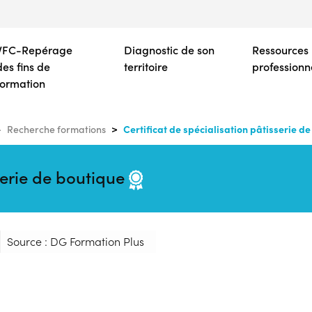
Aller
au
contenu
VFC-Repérage
Diagnostic de son
Ressources
principal
des fins de
territoire
professionn
formation
Certificat de spécialisation pâtisserie d
Recherche formations
sserie de boutique
Source : DG Formation Plus