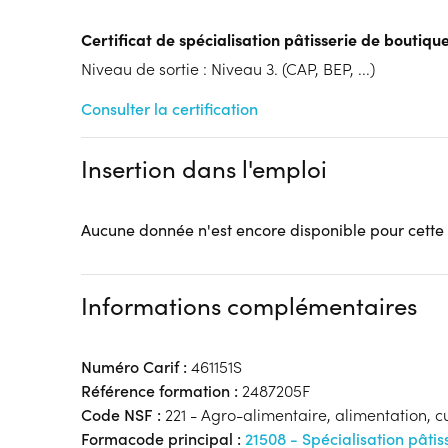
Tarif :
N.C.
Modalités d'enseignement :
Formation entièrement
Certificat de spécialisation pâtisserie de boutiqu
Cycle de l'alternance
Niveau de sortie : Niveau 3. (CAP, BEP, ...)
Année 1 : Contrat d’apprentissage
Lieu de formation
Consulter la certification
6 Rue Jacques de Vaucanson
ZAC De Mercières
Insertion dans l'emploi
60200 Compiègne
Accueil sur le lieu de formation
Aucune donnée n'est encore disponible pour cette
Accès handicap :
Pas d'accès handicap
Hébergement :
Pas d'hébergement
Restauration :
Pas de restauration
Informations complémentaires
Transport :
Pas de transport
Numéro Carif :
461151S
Référence formation :
2487205F
Code NSF :
221 - Agro-alimentaire, alimentation, c
Formacode principal :
21508 - Spécialisation pâtis