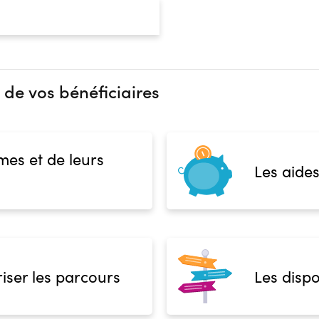
Prérequis :
CAP Pâtissier
Public :
, Apprenti
En recherche d'emploi, Tout pu
 de vos bénéficiaires
Réunions d'information
Aucune information
Financeur
Complément d'informat
OPCO
Aucune information
mes et de leurs
Les aides
 présentielle
iser les parcours
Les dispo