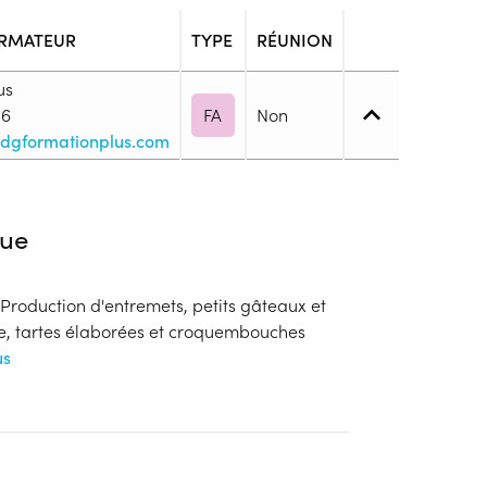
RMATEUR
TYPE
RÉUNION
us
16
FA
Non
dgformationplus.com
 1. Maîtrise des savoirs de base
ue
. Production d'entremets, petits gâteaux et
blic
ge, tartes élaborées et croquembouches
s
us
ion