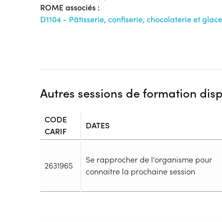
ROME associés :
D1104 - Pâtisserie, confiserie, chocolaterie et glace
Autres sessions de formation dis
CODE
DATES
CARIF
Se rapprocher de l'organisme pour
263196S
connaitre la prochaine session
Durée
Durée totale de la formation :
1820h