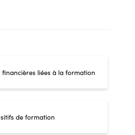
blic
s
ion
 financières liées à la formation
sitifs de formation