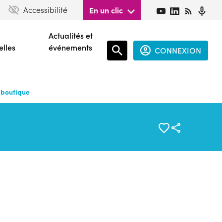
Accessibilité
En un clic
Actualités et
elles
événements
CONNEXION
Espace
connecté
e boutique
guest