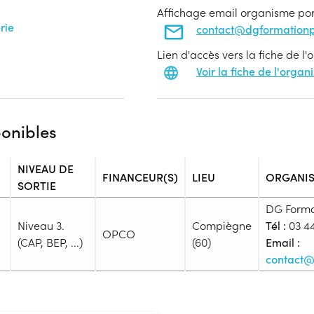
Affichage email organisme po
rie
contact@dgformationp
Lien d'accès vers la fiche de l
Voir la fiche de l'orga
ponibles
NIVEAU DE
FINANCEUR(S)
LIEU
ORGANI
SORTIE
DG Forma
Niveau 3.
Compiègne
Tél :
03 44
OPCO
(CAP, BEP, ...)
(60)
Email :
contact@
Admission
Niveau d'entrée requis :
Niveau