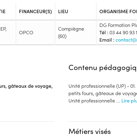
TIE
FINANCEUR(S)
LIEU
ORGANISME FO
DG Formation Pl
BEP,
Compiègne
OPCO
Tél :
03 44 90 93 
(60)
Email :
contact@
Admission
Niveau d'entrée requis :
Niveau
Contenu pédagogiq
Prérequis :
CAP Pâtissier
Public :
ours, gâteaux de voyage,
Unité professionnelle (UP) - 01
En recherche d'emploi, Tout pu
petits fours, gâteaux de voya
Réunions d'information
Unité professionnelle
...
Lire pl
Aucune information
Complément d'informat
Financeur
Aucune information
OPCO
Métiers visés