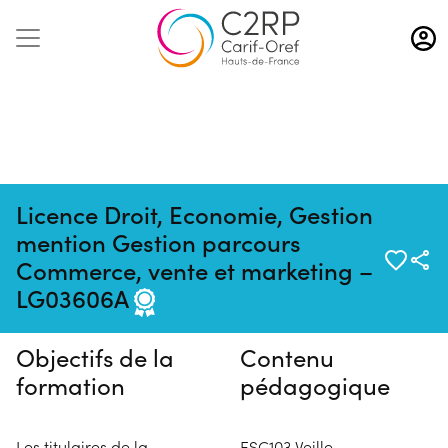
Aller
au
contenu
principal
Licence Droit, Economie, Gestion
mention Gestion parcours
Pas de session programmée en
Commerce, vente et marketing –
ce moment
LG03606A
Objectifs de la
Contenu
formation
pédagogique
Les titulaires de la
ESC103 Veille