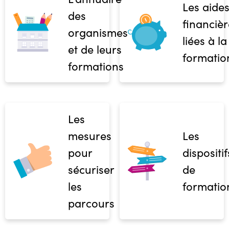
Les aide
des
financièr
organismes
liées à la
et de leurs
formatio
formations
Les
mesures
Les
pour
dispositif
sécuriser
de
les
formatio
parcours