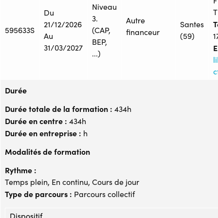
F
Niveau
T
Du
3.
Autre
T
21/12/2026
Santes
595633S
(CAP,
financeur
Au
(59)
1
BEP,
31/03/2027
E
...)
l
c
Durée
Durée totale de la formation :
434h
Durée en centre :
434h
Durée en entreprise :
h
Modalités de formation
Rythme :
Temps plein, En continu, Cours de jour
Type de parcours :
Parcours collectif
Dispositif