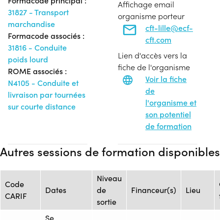
Formacode principal :
Affichage email
31827 - Transport
organisme porteur
marchandise
cft-lille@ecf-
Formacode associés :
cft.com
31816 - Conduite
Lien d'accès vers la
poids lourd
fiche de l'organisme
ROME associés :
Voir la fiche
N4105 - Conduite et
de
livraison par tournées
l'organisme et
sur courte distance
son potentiel
de formation
Autres sessions de formation disponibles
Niveau
Code
Dates
de
Financeur(s)
Lieu
CARIF
sortie
Se