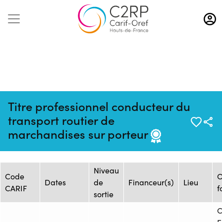
Aller
au
contenu
principal
Titre professionnel conducteur du
Mise à jour :
Formation :
Source : ECF SANTES
transport routier de
14/04/2026
2488891F
- LILLE
marchandises sur porteur
Session de formation
Niveau
Code
O
Dates
de
Financeur(s)
Lieu
CARIF
f
sortie