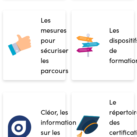
Les
mesures
Les
pour
dispositif
sécuriser
de
les
formatio
parcours
Le
Cléor, les
répertoir
informations
des
sur les
certifica