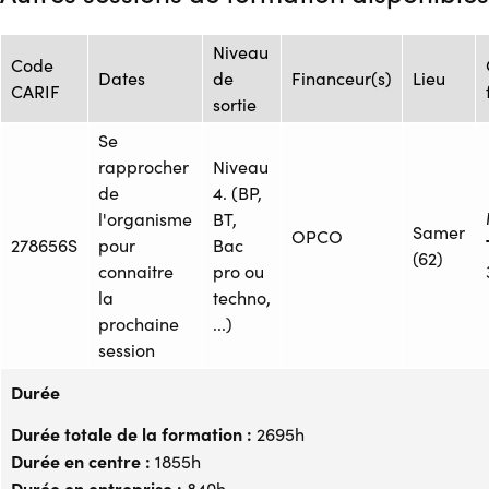
Niveau
Code
Dates
de
Financeur(s)
Lieu
CARIF
sortie
Se
rapprocher
Niveau
de
4. (BP,
l'organisme
BT,
Samer
OPCO
278656S
pour
Bac
(62)
connaitre
pro ou
la
techno,
prochaine
...)
session
Durée
Durée totale de la formation :
2695h
Durée en centre :
1855h
Durée en entreprise :
840h