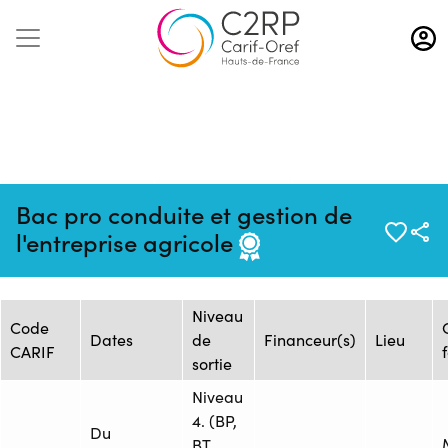
Aller
au
contenu
principal
Mise à jour :
Formation :
Source : MFR DE
Bac pro conduite et gestion de
06/03/2026
2489868F
SAMER
l'entreprise agricole
Session de formation
Niveau
Code
Dates
de
Financeur(s)
Lieu
CARIF
sortie
Niveau
4. (BP,
Du
BT,