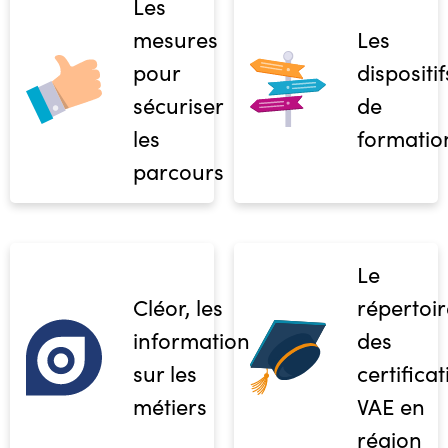
Les
mesures
Les
pour
dispositif
sécuriser
de
les
formatio
parcours
Le
Cléor, les
répertoir
informations
des
sur les
certifica
métiers
VAE en
région