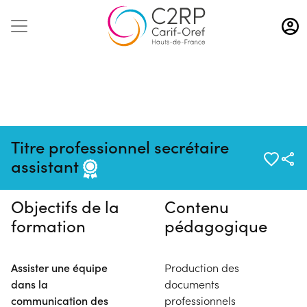
Aller
au
contenu
principal
Pas de session programmée en
Titre professionnel secrétaire
ce moment
assistant
Objectifs de la
Contenu
formation
pédagogique
Assister une équipe
Production des
dans la
documents
communication des
professionnels