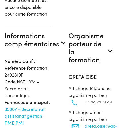
Aucune donnée n'est
encore disponible
pour cette formation
Informations
Organisme
complémentaires
porteur de
la
formation
Numéro Carif :
Référence formation :
2492819F
GRETA OISE
Code NSF :
324 -
Affichage téléphone
Secrétariat,
organisme porteur
bureautique
03 44 74 31 44
Formacode principal :
35007 - Secrétariat
Affichage email
assistanat gestion
organisme porteur
PME PMI
greta.oise@ac-