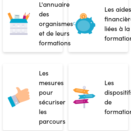
L'annuaire
Les aide
des
financièr
organismes
liées à la
et de leurs
formatio
formations
Les
mesures
Les
pour
dispositif
sécuriser
de
les
formatio
parcours