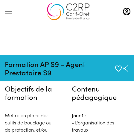
Aller
au
contenu
principal
Pas de session programmée en
Formation AP S9 - Agent
ce moment
Prestataire S9
Objectifs de la
Contenu
formation
pédagogique
Mettre en place des
Jour 1 :
outils de bouclage ou
- L'organisation des
de protection, et/ou
travaux