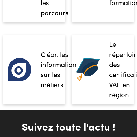
les
formatio
parcours
Le
Cléor, les
répertoir
informations
des
sur les
certifica
métiers
VAE en
région
Suivez toute l'actu !