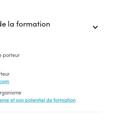
e la formation
e porteur
rteur
.com
'organisme
nisme et son potentiel de formation