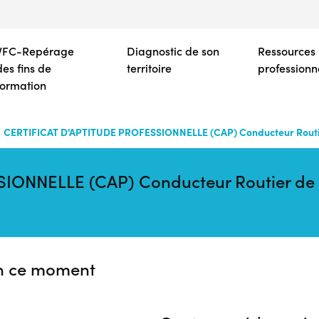
Aller
au
contenu
VFC-Repérage
Diagnostic de son
Ressources
principal
des fins de
territoire
professionn
formation
CERTIFICAT D'APTITUDE PROFESSIONNELLE (CAP) Conducteur Routie
IONNELLE (CAP) Conducteur Routier de 
n ce moment