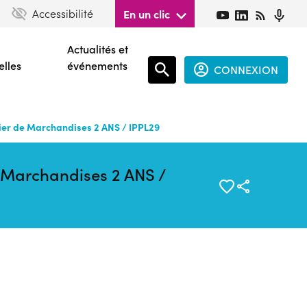
Accessibilité
En un clic
Actualités et
elles
événements
CONNEXION
Espace
connecté
r de Marchandises 2 ANS / IPPL29
guest
Marchandises 2 ANS /