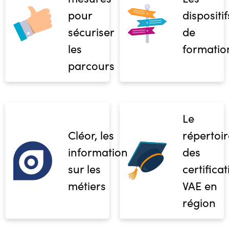
pour
dispositif
sécuriser
de
les
formatio
parcours
Le
Cléor, les
répertoir
informations
des
sur les
certifica
métiers
VAE en
région