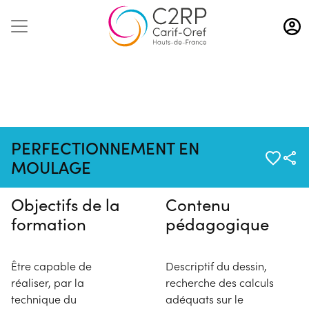
Aller
au
contenu
principal
Pas de session programmée en
PERFECTIONNEMENT EN
ce moment
MOULAGE
Objectifs de la
Contenu
formation
pédagogique
Être capable de
Descriptif du dessin,
réaliser, par la
recherche des calculs
technique du
adéquats sur le