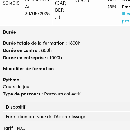
OPCO
561461S
(CAP,
Au
(59)
Ema
BEP,
30/06/2028
lil
...)
pro.
Durée
Durée totale de la formation :
1800h
Durée en centre :
800h
Durée en entreprise :
1000h
Modalités de formation
Rythme :
Cours de jour
Type de parcours :
Parcours collectif
Dispositif
Formation par voie de l'Apprentissage
Tarif :
N.C.