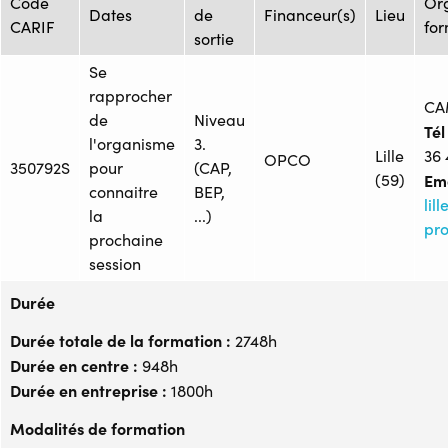
Code
Or
Dates
de
Financeur(s)
Lieu
CARIF
fo
sortie
Se
rapprocher
CA
de
Niveau
Tél 
l'organisme
3.
Lille
36 
OPCO
350792S
pour
(CAP,
(59)
Ema
connaitre
BEP,
li
la
...)
pro
prochaine
session
Durée
Durée totale de la formation :
2748h
Durée en centre :
948h
Durée en entreprise :
1800h
Modalités de formation