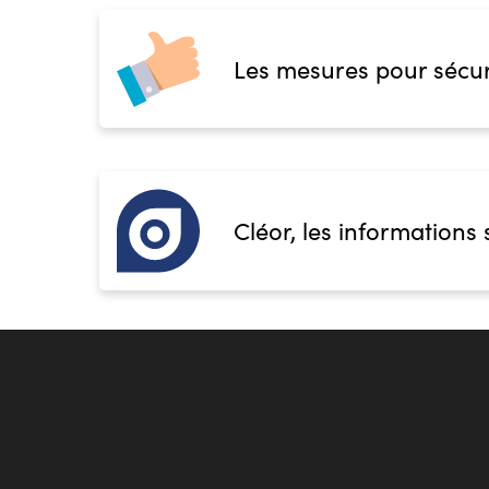
CFA des métiers du sport et de l'animation
59139 Wattignies
Les mesures pour sécur
Accueil sur le lieu de formation
Accès handicap :
Pas d'accès handicap
Hébergement :
Pas d'hébergement
Restauration :
Pas de restauration
Transport :
Pas de transport
Cléor, les informations 