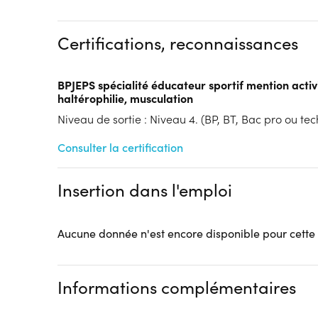
Financements à déterminer selon la situation du 
Tarif :
N.C.
Certifications, reconnaissances
Modalités d'enseignement :
Formation hybride
Lieu de formation
BPJEPS spécialité éducateur sportif mention activ
11 Rue de l'Yser
haltérophilie, musculation
CFA des métiers du sport et de l'animation
Niveau de sortie : Niveau 4. (BP, BT, Bac pro ou tech
59139 Wattignies
Accueil sur le lieu de formation
Consulter la certification
Accès handicap :
Pas d'accès handicap
Hébergement :
Pas d'hébergement
Insertion dans l'emploi
Restauration :
Pas de restauration
Transport :
Pas de transport
Aucune donnée n'est encore disponible pour cette
Informations complémentaires