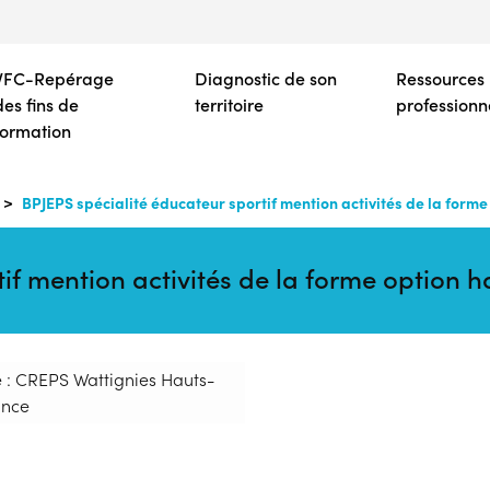
Aller
au
contenu
VFC-Repérage
Diagnostic de son
Ressources
principal
des fins de
territoire
professionn
formation
BPJEPS spécialité éducateur sportif mention activités de la forme
if mention activités de la forme option h
 : CREPS Wattignies Hauts-
ance