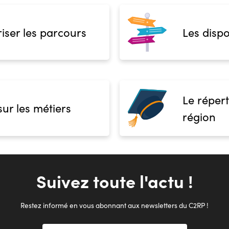
1 :
2 :
3 :
iser les parcours
Les dispo
Complément d'informat
Aucune information
Le répert
sur les métiers
région
Suivez toute l'actu !
Restez informé en vous abonnant aux newsletters du C2RP !