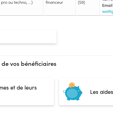
pro ou techno, ...)
financeur
(59)
Email 
wattig
Admission
Niveau d'entrée requis :
Niveau 
Prérequis :
Assurer la sécurité des tiers et
responsable de son action sur
Développer les modes d’interve
collectif et partenarial Encadre
 de vos bénéficiaires
de pratique au sein desquels il
de découverte, d’animation et 
Financeur
compétition fédéral) Musculati
(ergomètres…) Récupération (é
bénéficiaire
Autre financeur
mes et de leurs
Public :
Les aides
En recherche d'emploi, Tout pu
Réunions d'information
0 :