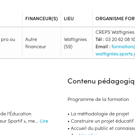
FINANCEUR(S)
LIEU
ORGANISME FO
CREPS Wattignies
 pro ou
Autre
Wattignies
Tél :
03 20 62 08 1
financeur
(59)
Email :
formation
wattignies.sports.
Admission
Niveau d'entrée requis :
Niveau 
Contenu pédagogiq
Prérequis :
Avoir acquis les TEP "tests d'ex
sélection Avoir 18 ans au plus t
Programme de la formation
Premiers Secours Citoyen (PSC)
dernières années (SST, PSE1 ou 
 de l'Éducation
• La méthodologie de projet
médical de non contre-indicati
eur Sportif », me
...
Lire
• Construire un projet éducati
de la forme datant de moins d’un
• Accueil du public et connaiss
Financeur
de participation à la journée 