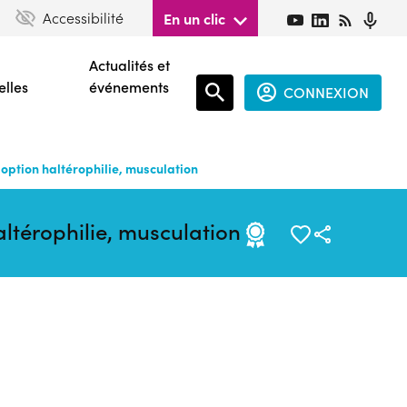
Accessibilité
En un clic
Actualités et
elles
événements
CONNEXION
Espace
connecté
 option haltérophilie, musculation
guest
altérophilie, musculation