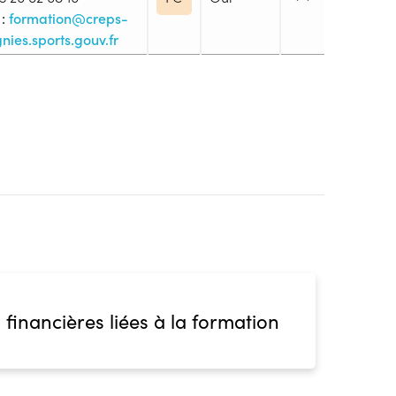
:
formation@creps-
nies.sports.gouv.fr
2. Utilisation des savoirs de base
 des publics dont il/elle a la charge Être
 le plan pédagogique, technique et organisationnel
ntion s’inscrivant dans une logique de travail
r tout type de public, dans tous lieux d’accueil ou
/elle met en place un projet Encadrer des activités
d’éducation : Haltérophilie (premier niveau de
on (machines, barres, haltères…) Cardio-training
tirements, relaxation…)
 financières liées à la formation
blic
s