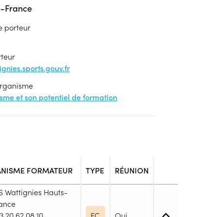
e-France
e porteur
rteur
nies.sports.gouv.fr
'organisme
nisme et son potentiel de formation
NISME FORMATEUR
TYPE
RÉUNION
 Wattignies Hauts-
ance
3 20 62 08 10
FC
Oui