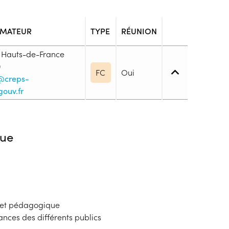
RMATEUR
TYPE
RÉUNION
 Hauts-de-France
0
FC
Oui
@creps-
gouv.fr
2. Utilisation des savoirs de base
ue
igences préalables" Avoir réussi les tests de
ard en cours de formation Être titulaire de la
 ou diplômes équivalents délivrés dans les 10
PSE2 en cours de validité) Présenter un certificat
on à la pratique et à l’encadrement des activités
f et pédagogique
 an (Cf. rubrique 13 : pièces à fournir) Certificat
ances des différents publics
d’appel de préparation à la défense pour les