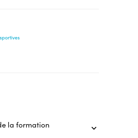
çaise de moins de 25 ans uniquement Carte
t ou titre de séjour en cours de validité
blic
s
sportives
onnaitre les modalités de dépôts de dossier
onnaitre les modalités des tests
ion
e la formation