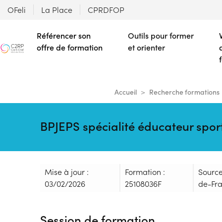
OFeli
La Place
CPRDFOP
Référencer son
Outils pour former
offre de formation
et orienter
Accueil
Recherche formations
BPJEPS spécialité éducateur sport
Mise à jour :
Formation :
Source
03/02/2026
25108036F
de-Fr
Session de formation