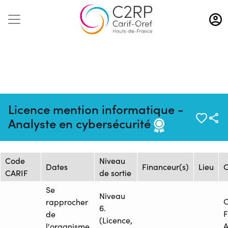
Aller
au
contenu
principal
Mise à jour :
Formation :
Source : CNAM HAUTS-DE-
Licence mention informatique -
23/04/2025
25108130F
FRANCE - Centre de Lille
Analyste en cybersécurité
Session de formation
Code
Niveau
Dates
Financeur(s)
Lieu
O
CARIF
de sortie
Se
Niveau
rapprocher
6.
F
de
(Licence,
l'organisme