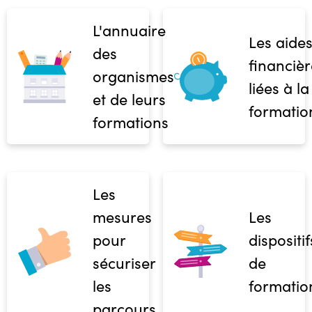
L'annuaire
Les aide
des
financièr
organismes
liées à la
et de leurs
formatio
formations
Les
mesures
Les
pour
dispositif
sécuriser
de
les
formatio
parcours