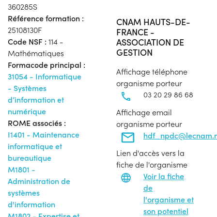
360285S
Référence formation :
CNAM HAUTS-DE-
25108130F
FRANCE -
ASSOCIATION DE
Code NSF :
114 -
GESTION
Mathématiques
Formacode principal :
Affichage téléphone
31054 - Informatique
organisme porteur
- Systèmes
03 20 29 86 68
d’information et
numérique
Affichage email
ROME associés :
organisme porteur
I1401 - Maintenance
hdf_npdc@lecnam.n
informatique et
Lien d'accès vers la
bureautique
fiche de l'organisme
M1801 -
Voir la fiche
Administration de
de
systèmes
l'organisme et
d'information
son potentiel
M1802 - Expertise et