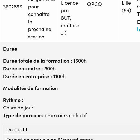
Licence
Lille
OPCO
360285S
pour
pro,
(59)
T
connaitre
BUT,
la
E
maîtrise
prochaine
h
...)
session
Durée
Durée totale de la formation :
1600h
Durée en centre :
500h
Durée en entreprise :
1100h
Modalités de formation
Rythme :
Cours de jour
Type de parcours :
Parcours collectif
Dispositif
Formation par voie de l'Apprentissage