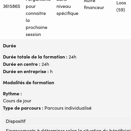
Autre
Loos
361586S
pour
niveau
financeur
(59)
connaitre
spécifique
la
prochaine
session
Durée
Durée totale de la formation :
24h
Durée en centre :
24h
Durée en entreprise :
h
Modalités de formation
Rythme :
Cours de jour
Type de parcours :
Parcours individualisé
Dispositif
Financements à déterminer selon la situation du bénéficiai