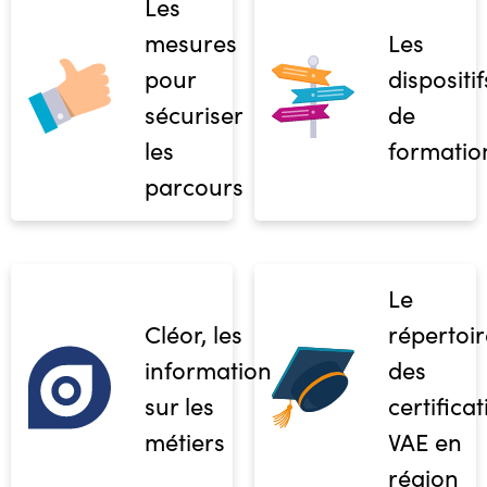
Les
mesures
Les
pour
dispositif
sécuriser
de
les
formatio
parcours
Le
Cléor, les
répertoir
informations
des
sur les
certifica
métiers
VAE en
région