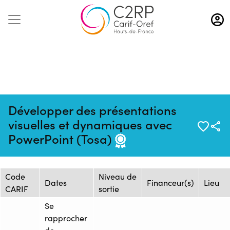
Aller
au
contenu
principal
Développer des présentations
Mise à jour :
Formation :
Source : GRETA
visuelles et dynamiques avec
15/05/2025
25109375F
OISE
PowerPoint (Tosa)
Session de formation
Code
Niveau de
Dates
Financeur(s)
Lieu
CARIF
sortie
Se
rapprocher