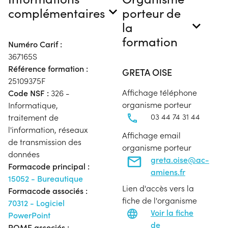
complémentaires
porteur de
la
formation
Numéro Carif :
367165S
Référence formation :
GRETA OISE
25109375F
Affichage téléphone
Code NSF :
326 -
organisme porteur
Informatique,
03 44 74 31 44
traitement de
l'information, réseaux
Affichage email
de transmission des
organisme porteur
données
greta.oise@ac-
Formacode principal :
amiens.fr
15052 - Bureautique
Lien d'accès vers la
Formacode associés :
fiche de l'organisme
70312 - Logiciel
Voir la fiche
PowerPoint
de
ROME associés :
-