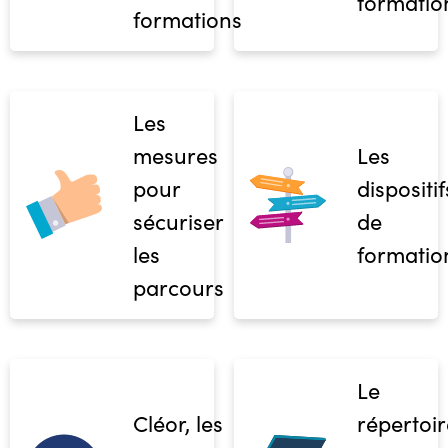
formatio
formations
Les
mesures
Les
pour
dispositif
sécuriser
de
les
formatio
parcours
Le
Cléor, les
répertoir