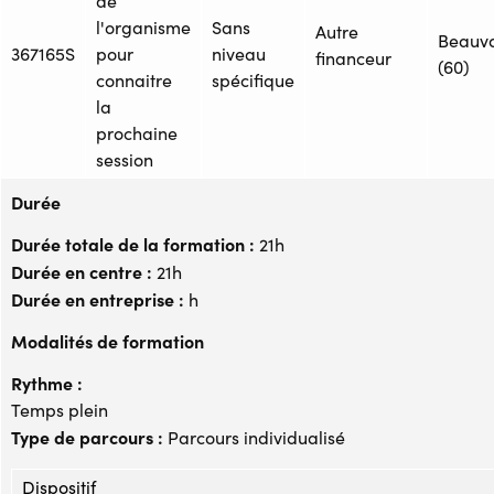
de
l'organisme
Sans
Autre
Beauva
367165S
pour
niveau
financeur
(60)
connaitre
spécifique
la
prochaine
session
Durée
Durée totale de la formation :
21h
Durée en centre :
21h
Durée en entreprise :
h
Modalités de formation
Rythme :
Temps plein
Type de parcours :
Parcours individualisé
Dispositif