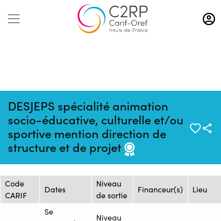
Aller
au
contenu
principal
DESJEPS spécialité animation
socio-éducative, culturelle et/ou
Mise à jour :
Formation :
Source : CREPS Wattignies
sportive mention direction de
20/05/2025
25109756F
Hauts-de-France
structure et de projet
Session de formation
Code
Niveau
Dates
Financeur(s)
Lieu
CARIF
de sortie
Se
Niveau