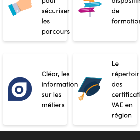
sécuriser
de
les
formatio
parcours
Le
Cléor, les
répertoir
informations
des
sur les
certifica
métiers
VAE en
région