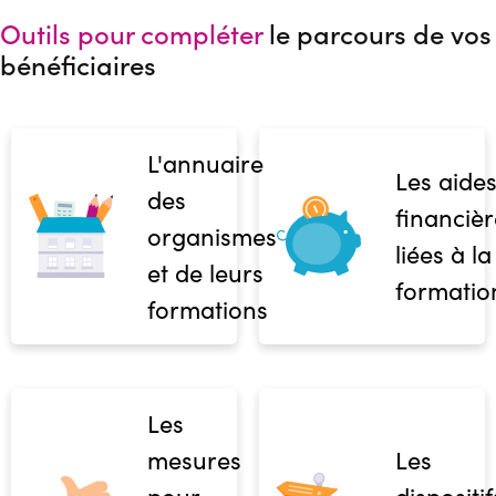
Outils pour compléter
le parcours de vos
bénéficiaires
L'annuaire
Les aide
des
financièr
organismes
liées à la
et de leurs
formatio
formations
Les
mesures
Les
pour
dispositif