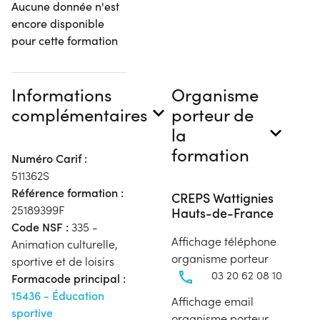
Aucune donnée n'est
encore disponible
pour cette formation
Informations
Organisme
complémentaires
porteur de
la
formation
Numéro Carif :
511362S
Référence formation :
CREPS Wattignies
25189399F
Hauts-de-France
Code NSF :
335 -
Affichage téléphone
Animation culturelle,
organisme porteur
sportive et de loisirs
03 20 62 08 10
Formacode principal :
15436 - Éducation
Affichage email
sportive
organisme porteur