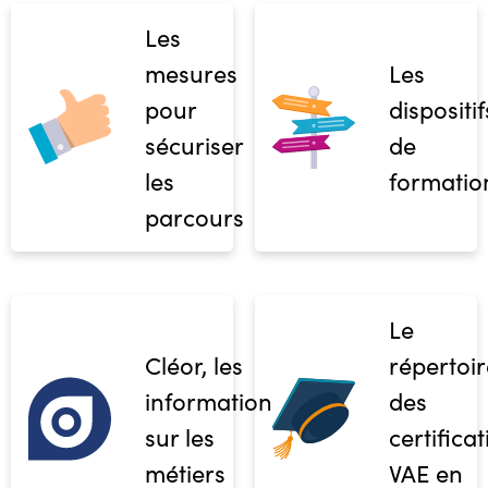
Les
mesures
Les
pour
dispositif
sécuriser
de
les
formatio
parcours
Le
Cléor, les
répertoir
informations
des
sur les
certifica
métiers
VAE en