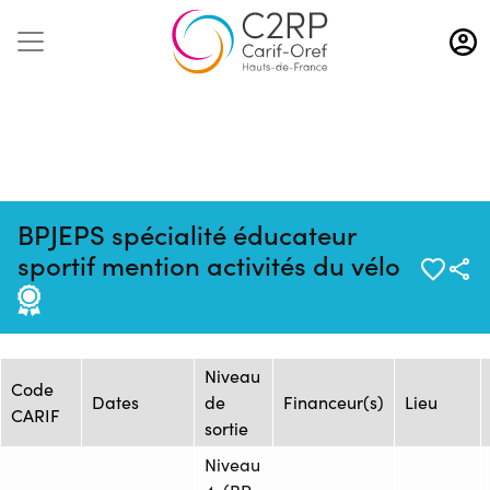
Aller
au
contenu
principal
BPJEPS spécialité éducateur
Mise à jour :
Formation :
Source : CREPS Wattignies
sportif mention activités du vélo
20/01/2026
25189399F
Hauts-de-France
Session de formation
Niveau
Code
Dates
de
Financeur(s)
Lieu
CARIF
sortie
Niveau