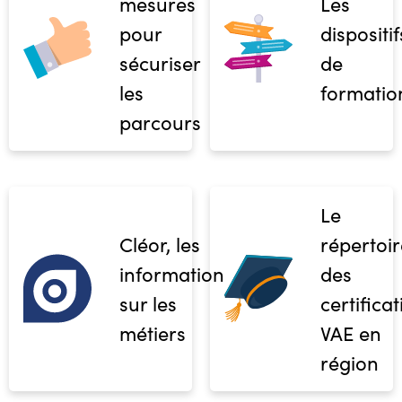
mesures
Les
pour
dispositif
sécuriser
de
les
formatio
parcours
Le
Cléor, les
répertoir
informations
des
sur les
certifica
métiers
VAE en
région