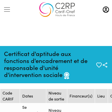
Aller
au
contenu
principal
Certificat d'aptitude aux
fonctions d'encadrement et de
Mise à jour :
Formation :
Source : IRTS HDF -
responsable d'unité
18/09/2025
25190298F
Site Artois
d'intervention sociale
Session de formation
Code
Niveau
Dates
Financeur(s)
Lieu
CARIF
de sortie
Se
Niveau