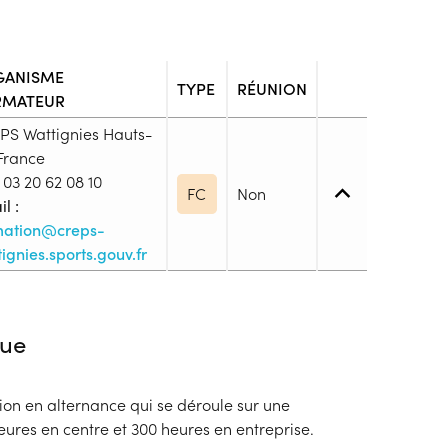
GANISME
TYPE
RÉUNION
RMATEUR
PS Wattignies Hauts-
France
03 20 62 08 10
FC
Non
l :
mation@creps-
ignies.sports.gouv.fr
 1. Maîtrise des savoirs de base
ue
igences préalables" Avoir réussi les tests de
ard en cours de formation Être titulaire de la
ion en alternance qui se déroule sur une
 ou diplômes équivalents délivrés dans les 10
eures en centre et 300 heures en entreprise.
PSE2 en cours de validité) Présenter un certificat