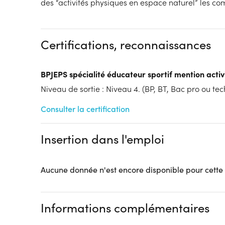
des “activités physiques en espace naturel” les c
Dispositif
Financeur
Contrat de Professionalisation
Autres financeme
FC
AIF...)
Certifications, reconnaissances
Tarif :
N.C.
Modalités d'enseignement :
Formation hybride
BPJEPS spécialité éducateur sportif mention activ
Lieu de formation
Niveau de sortie : Niveau 4. (BP, BT, Bac pro ou tech
11 Rue de l'Yser
CFA des métiers du sport et de l'animation
Consulter la certification
59139 Wattignies
Accueil sur le lieu de formation
Insertion dans l'emploi
Accès handicap :
Référent Mission Handicap Mme 
priscille.courtin@creps-wattignies.sports.gouv.fr 0
Hébergement :
Pas d'hébergement
Aucune donnée n'est encore disponible pour cette
Restauration :
Pas de restauration
Transport :
Pas de transport
Informations complémentaires