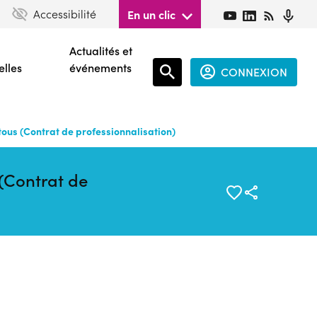
Accessibilité
En un clic
Actualités et
elles
événements
CONNEXION
Espace
connecté
tous (Contrat de professionnalisation)
guest
 (Contrat de