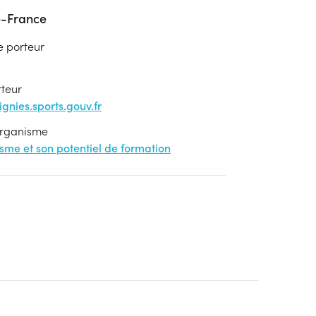
e-France
e porteur
rteur
nies.sports.gouv.fr
'organisme
nisme et son potentiel de formation