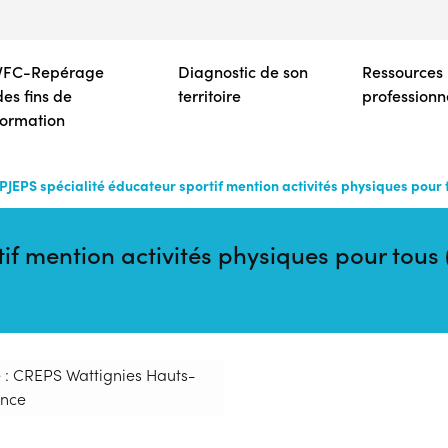
Aller
au
contenu
VFC-Repérage
Diagnostic de son
Ressources
principal
des fins de
territoire
professionn
formation
PJEPS spécialité éducateur sportif mention activités physiques pour 
if mention activités physiques pour tous
 : CREPS Wattignies Hauts-
ance