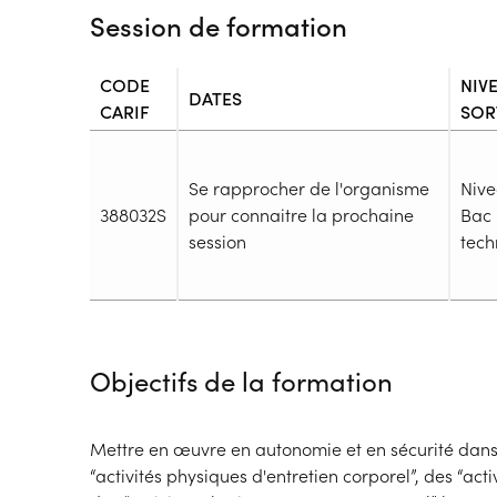
Session de formation
CODE
NIV
DATES
CARIF
SOR
Se rapprocher de l'organisme
Nive
388032S
pour connaitre la prochaine
Bac 
session
techn
Durée
Durée totale de la formation :
940h
Objectifs de la formation
Durée en centre :
640h
Durée en entreprise :
300h
Modalités de formation
Mettre en œuvre en autonomie et en sécurité dan
Type de parcours :
Parcours mixte
“activités physiques d'entretien corporel”, des “activ