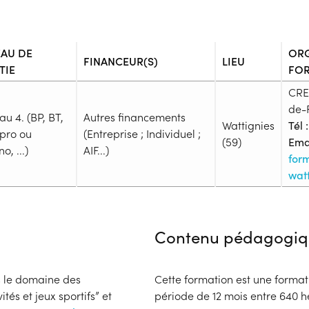
EAU DE
OR
FINANCEUR(S)
LIEU
TIE
FO
CRE
de-
au 4. (BP, BT,
Autres financements
Wattignies
Tél :
pro ou
(Entreprise ; Individuel ;
(59)
Emai
o, ...)
AIF...)
for
watt
Admission
Niveau d'entrée requis :
Niveau
Contenu pédagogiq
Prérequis :
Avoir acquis les TEP "tests d'ex
sélection Avoir 18 ans au plus t
s le domaine des
Cette formation est une format
Premiers Secours Citoyen (PSC)
ités et jeux sportifs” et
période de 12 mois entre 640 h
dernières années (SST, PSE1 ou 