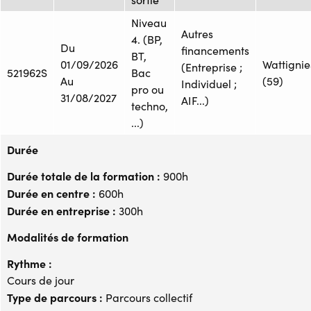
Niveau
Autres
4. (BP,
Du
financements
BT,
01/09/2026
Wattignie
(Entreprise ;
521962S
Bac
Au
(59)
Individuel ;
pro ou
31/08/2027
AIF...)
techno,
...)
Durée
Durée totale de la formation :
900h
Durée en centre :
600h
Durée en entreprise :
300h
Modalités de formation
Rythme :
Cours de jour
Type de parcours :
Parcours collectif