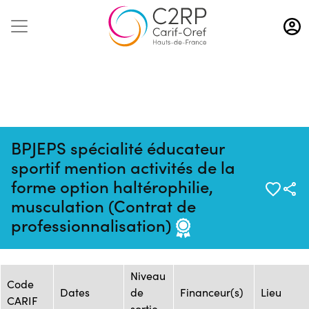
Aller
au
contenu
principal
BPJEPS spécialité éducateur
sportif mention activités de la
forme option haltérophilie,
Mise à jour :
Formation :
Source : CREPS Wattignies
musculation (Contrat de
03/02/2026
25192343F
Hauts-de-France
professionnalisation)
Session de formation
Niveau
Code
Dates
de
Financeur(s)
Lieu
CARIF
sortie