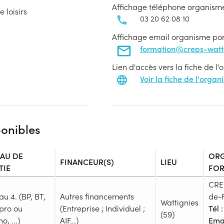
Affichage téléphone organism
 loisirs
03 20 62 08 10
Affichage email organisme po
formation@creps-wattig
Lien d'accès vers la fiche de l
Voir la fiche de l'orga
ponibles
EAU DE
ORG
FINANCEUR(S)
LIEU
TIE
FO
CRE
au 4. (BP, BT,
Autres financements
de-
Wattignies
pro ou
(Entreprise ; Individuel ;
Tél :
(59)
o, ...)
AIF...)
Emai