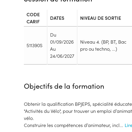
CODE
DATES
NIVEAU DE SORTIE
CARIF
Du
01/09/2026
Niveau 4. (BP, BT, Bac
511390S
Au
pro ou techno, ...)
24/06/2027
Durée
Durée totale de la formation :
986h
Objectifs de la formation
Durée en centre :
616h
Durée en entreprise :
370h
Modalités de formation
Obtenir la qualification BPJEPS, spécialité éducate
Rythme :
"Activités du Vélo", pour trouver un emploi d’anima
Cours de jour
vélo.
Type de parcours :
Parcours collectif
Construire les compétences d’animateur, incl
...
Lir