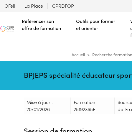
OFeli
La Place
CPRDFOP
Référencer son
Outils pour former
offre de formation
et orienter
Accueil
Recherche formation
BPJEPS spécialité éducateur sport
Mise à jour :
Formation :
Source
20/01/2026
25192365F
de-Fr
Session de formation