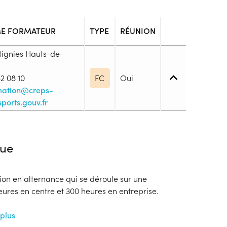
E FORMATEUR
TYPE
RÉUNION
ignies Hauts-de-
2 08 10
FC
Oui
mation@creps-
sports.gouv.fr
 1. Maîtrise des savoirs de base
ue
espace, complète les informations demandées et
es. Pour participer aux tests d’exigences
ion en alternance qui se déroule sur une
on (TEP), il faut fournir : Une attestation du PSC1
eures en centre et 300 heures en entreprise.
validité, AFPS, PSE ...) Un certificat médical de non
 et à l'encadrement des «activités du cyclisme»
 plus
te de l’entrée en formation ;