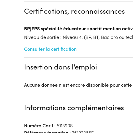
Dispositif
Financeur
Certifications, reconnaissances
Contrat de Professionalisation
Autres financeme
FC
AIF...)
BPJEPS spécialité éducateur sportif mention activ
Tarif :
N.C.
Modalités d'enseignement :
Niveau de sortie : Niveau 4. (BP, BT, Bac pro ou tech
Formation hybride
Lieu de formation
Consulter la certification
11 Rue de l'Yser
CFA des métiers du sport et de l'animation
Insertion dans l'emploi
59139 Wattignies
Accueil sur le lieu de formation
Accès handicap :
Pas d'accès handicap
Aucune donnée n'est encore disponible pour cette
Hébergement :
Pas d'hébergement
Restauration :
Pas de restauration
Transport :
Pas de transport
Informations complémentaires
Numéro Carif :
511390S
Référence formation :
25192365F