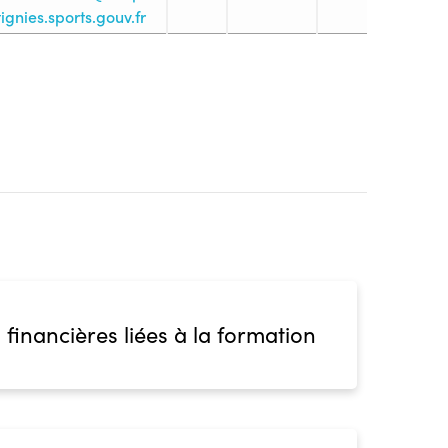
ignies.sports.gouv.fr
 1. Maîtrise des savoirs de base
espace, complète les informations demandées et
es. Pour participer aux tests d’exigences
on (TEP), il faut fournir : Une attestation du PSC1
validité, AFPS, PSE ...) Un certificat médical de non
 et à l'encadrement des «activités du cyclisme»
te de l’entrée en formation ;
blic
s
 financières liées à la formation
ion