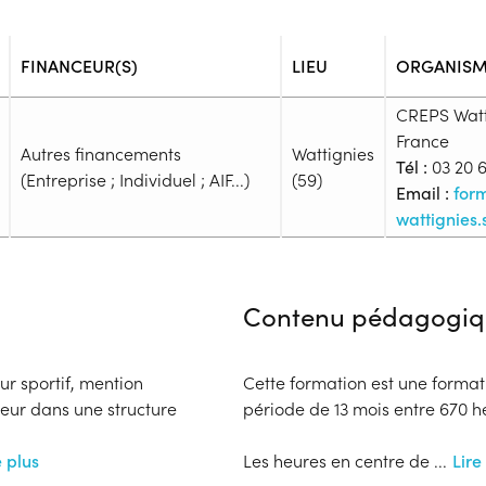
FINANCEUR(S)
LIEU
ORGANISM
CREPS Watt
France
Autres financements
Wattignies
Tél :
03 20 6
(Entreprise ; Individuel ; AIF...)
(59)
Email :
for
wattignies.
Admission
Niveau d'entrée requis :
Niveau
Contenu pédagogiq
Prérequis :
Chaque candidat-te crée son 
dépose les documents nécessair
ur sportif, mention
Cette formation est une format
préalables à l’entrée en formati
teur dans une structure
période de 13 mois entre 670 h
ou équivalent (SST en cours de 
contre-indication à la pratique
e plus
Les heures en centre de
...
Lire
datant de moins d’un an à la da