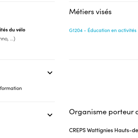
Public :
Métiers visés
En recherche d'emploi, Tout pu
nts (Entreprise ; Individuel ;
Réunions d'information
Concours :
ités du vélo
G1204 - Éducation en activités 
- Contactez l'organisme pour c
no, ...)
Tests pratiques :
- Contactez l'organisme pour c
Complément d'informat
Aucune information
 formation
Organisme porteur d
CREPS Wattignies Hauts-d