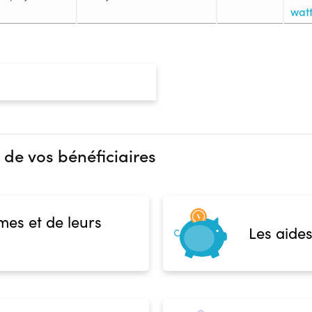
watt
Admission
Niveau d'entrée requis :
Niveau
Prérequis :
Chaque candidat-te crée son 
dépose les documents nécessair
préalables à l’entrée en formati
ou équivalent (SST en cours de 
 de vos bénéficiaires
contre-indication à la pratique
datant de moins d’un an à la da
Public :
En recherche d'emploi, Tout pu
nts (Entreprise ; Individuel ;
mes et de leurs
Réunions d'information
Les aides
Aucune information
Complément d'informat
Aucune information