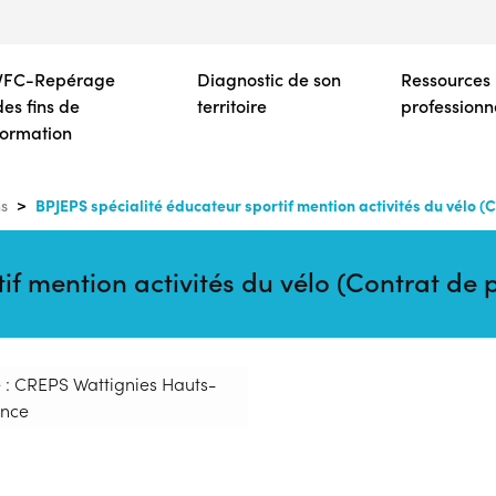
Aller
au
contenu
VFC-Repérage
Diagnostic de son
Ressources
principal
des fins de
territoire
professionn
formation
BPJEPS spécialité éducateur sportif mention activités du vélo (
s
if mention activités du vélo (Contrat de 
 : CREPS Wattignies Hauts-
ance