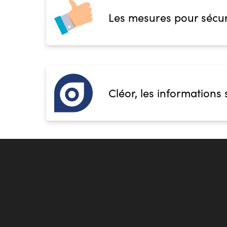
CFA des métiers du sport et de l'animation
Les mesures pour sécur
59139 Wattignies
Accueil sur le lieu de formation
Accès handicap :
Référent Mission Handicap Mme 
priscille.courtin@creps-wattignies.sports.gouv.fr 0
Hébergement :
Pas d'hébergement
Restauration :
Pas de restauration
Cléor, les informations 
Transport :
Pas de transport