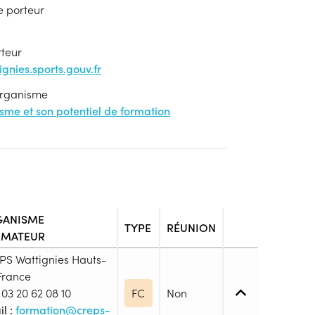
e porteur
rteur
nies.sports.gouv.fr
'organisme
nisme et son potentiel de formation
ANISME
TYPE
RÉUNION
RMATEUR
PS Wattignies Hauts-
France
03 20 62 08 10
FC
Non
l :
formation@creps-