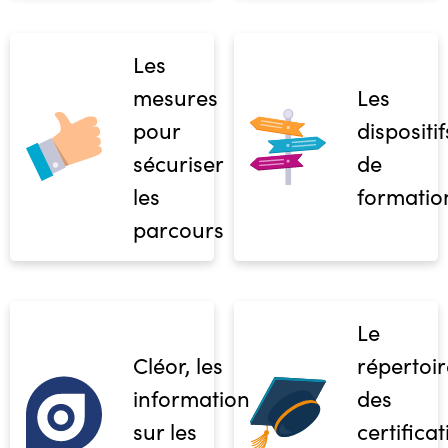
Les
mesures
Les
pour
dispositif
sécuriser
de
les
formatio
parcours
Le
Cléor, les
répertoir
informations
des
sur les
certifica