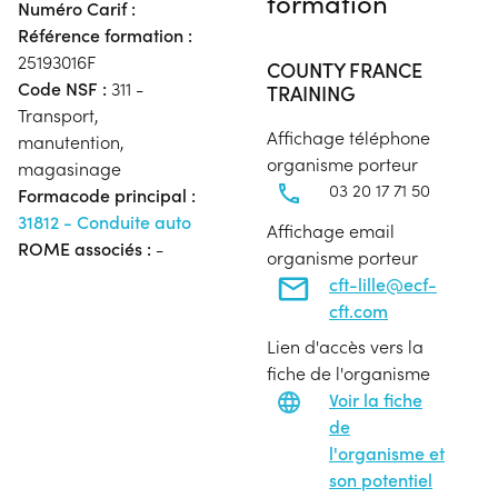
formation
Numéro Carif :
Référence formation :
25193016F
COUNTY FRANCE
Code NSF :
311 -
TRAINING
Transport,
Affichage téléphone
manutention,
organisme porteur
magasinage
03 20 17 71 50
Formacode principal :
31812 - Conduite auto
Affichage email
ROME associés :
-
organisme porteur
cft-lille@ecf-
cft.com
Lien d'accès vers la
fiche de l'organisme
Voir la fiche
de
l'organisme et
son potentiel