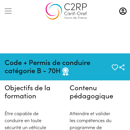
Aller
au
contenu
principal
Pas de session programmée en
Code + Permis de conduire
ce moment
catégorie B - 70H
Objectifs de la
Contenu
formation
pédagogique
Être capable de
Atteindre et valider
conduire en toute
les compétences du
sécurité un véhicule
programme de