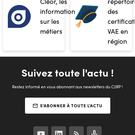
Cléor, les
répertoir
informations
des
sur les
certifica
métiers
VAE en
région
Suivez toute l'actu !
Restez informé en vous abonnant aux newsletters du C2RP !
S'ABONNER À TOUTE L'ACTU