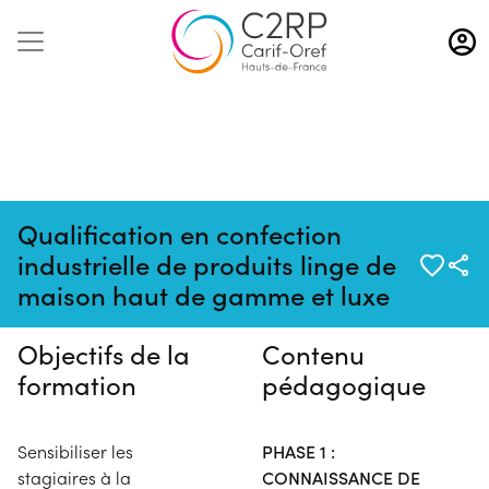
Aller
au
contenu
principal
Qualification en confection
Pas de session programmée en
industrielle de produits linge de
ce moment
maison haut de gamme et luxe
Objectifs de la
Contenu
formation
pédagogique
Sensibiliser les
PHASE 1 :
stagiaires à la
CONNAISSANCE DE