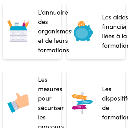
L'annuaire
Les aide
des
financièr
organismes
liées à la
et de leurs
formatio
formations
Les
mesures
Les
pour
dispositif
sécuriser
de
les
formatio
parcours