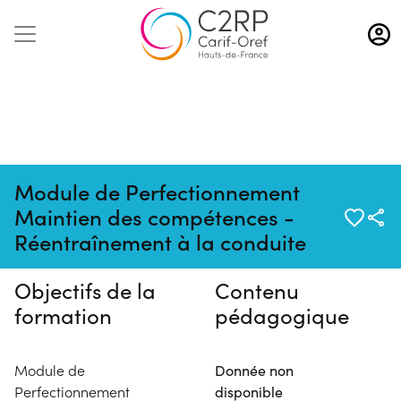
Aller
au
contenu
principal
Module de Perfectionnement
Pas de session programmée en
Maintien des compétences -
ce moment
Réentraînement à la conduite
Objectifs de la
Contenu
formation
pédagogique
Module de
Donnée non
Perfectionnement
disponible