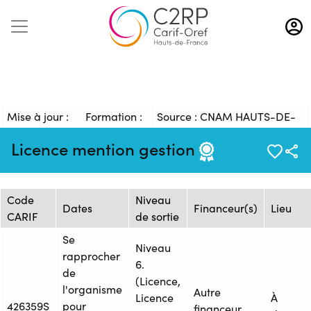
Aller
au
contenu
principal
Mise à jour :
Formation :
Source : CNAM HAUTS-DE-
22/09/2025
25234761F
FRANCE - Centre de Lille
Licence mention gestion
Session de formation
Code
Niveau
Dates
Financeur(s)
Lieu
CARIF
de sortie
Se
Niveau
rapprocher
6.
de
(Licence,
l'organisme
Autre
Licence
À
426359S
pour
financeur