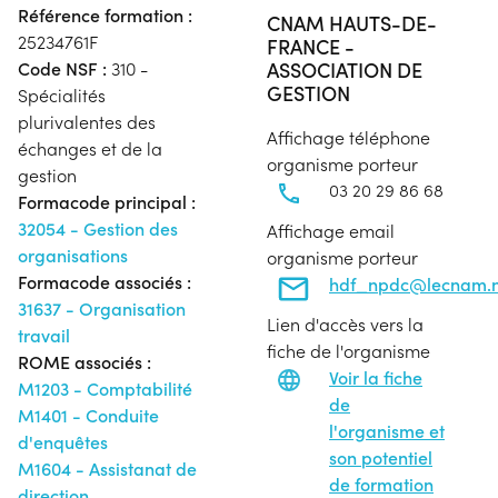
Référence formation :
CNAM HAUTS-DE-
25234761F
FRANCE -
ASSOCIATION DE
Code NSF :
310 -
GESTION
Spécialités
plurivalentes des
Affichage téléphone
échanges et de la
organisme porteur
gestion
03 20 29 86 68
Formacode principal :
32054 - Gestion des
Affichage email
organisations
organisme porteur
Formacode associés :
hdf_npdc@lecnam.n
31637 - Organisation
Lien d'accès vers la
travail
fiche de l'organisme
ROME associés :
Voir la fiche
M1203 - Comptabilité
de
M1401 - Conduite
l'organisme et
d'enquêtes
son potentiel
M1604 - Assistanat de
de formation
direction