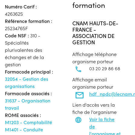
formation
Numéro Carif :
426362S
Référence formation :
CNAM HAUTS-DE-
25234765F
FRANCE -
ASSOCIATION DE
Code NSF :
310 -
GESTION
Spécialités
plurivalentes des
Affichage téléphone
échanges et de la
organisme porteur
gestion
03 20 29 86 68
Formacode principal :
32054 - Gestion des
Affichage email
organisations
organisme porteur
Formacode associés :
hdf_npdc@lecnam.n
31637 - Organisation
Lien d'accès vers la
travail
fiche de l'organisme
ROME associés :
Voir la fiche
M1203 - Comptabilité
de
M1401 - Conduite
l'organisme et