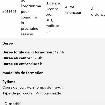
de
(Licence,
l'organisme
Autre
Licence
À
426362S
pour
financeur
pro,
distanc
connaitre
BUT,
la
maîtrise
prochaine
...)
session
Durée
Durée totale de la formation :
1251h
Durée en centre :
1251h
Durée en entreprise :
h
Modalités de formation
Rythme :
Cours de jour, Hors temps de travail
Type de parcours :
Parcours mixte
Dispositif