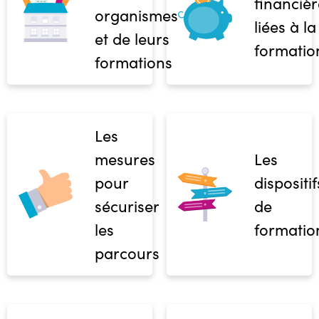
financièr
organismes
liées à la
et de leurs
formatio
formations
Les
mesures
Les
pour
dispositif
sécuriser
de
les
formatio
parcours