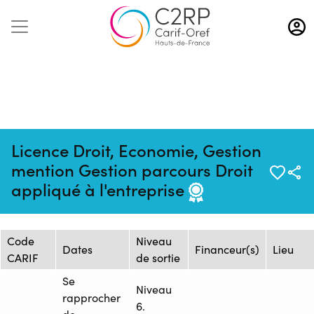
Aller
au
contenu
principal
Licence Droit, Economie, Gestion
Mise à jour :
Formation :
Source : CNAM HAUTS-DE-
mention Gestion parcours Droit
22/09/2025
25234765F
FRANCE - Centre de Lille
appliqué à l'entreprise
Session de formation
Code
Niveau
Dates
Financeur(s)
Lieu
CARIF
de sortie
Se
Niveau
rapprocher
6.