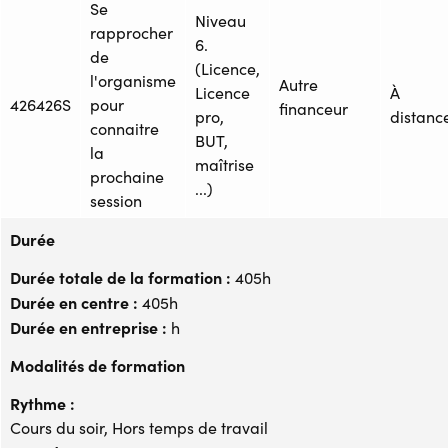
Se
Niveau
rapprocher
6.
de
(Licence,
l'organisme
Autre
Licence
À
426426S
pour
financeur
pro,
distanc
connaitre
BUT,
la
maîtrise
prochaine
...)
session
Durée
Durée totale de la formation :
405h
Durée en centre :
405h
Durée en entreprise :
h
Modalités de formation
Rythme :
Cours du soir, Hors temps de travail