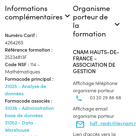
Informations
Organisme
complémentaires
porteur de
la
formation
Numéro Carif :
426426S
Référence formation :
CNAM HAUTS-DE-
25234813F
FRANCE -
ASSOCIATION DE
Code NSF :
114 -
GESTION
Mathématiques
Formacode principal :
Affichage téléphone
31025 - Analyse de
organisme porteur
données
03 20 29 86 68
Formacode associés :
31036 - Administration
Affichage email
base de données
organisme porteur
31052 - Data
hdf_npdc@lecnam.n
Warehouse
Lien d'accès vers la