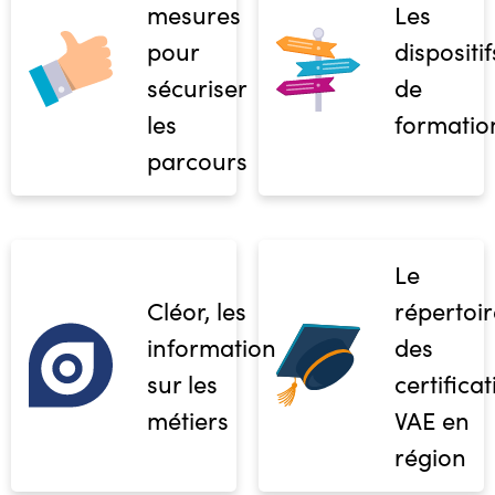
mesures
Les
pour
dispositif
sécuriser
de
les
formatio
parcours
Le
Cléor, les
répertoir
informations
des
sur les
certifica
métiers
VAE en
région