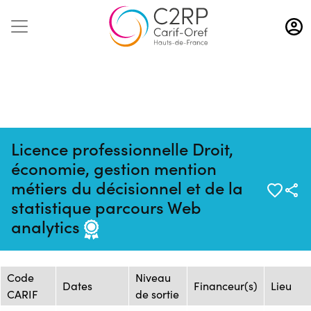
Aller
au
contenu
principal
Licence professionnelle Droit,
économie, gestion mention
métiers du décisionnel et de la
Mise à jour :
Formation :
Source : CNAM HAUTS-DE-
statistique parcours Web
22/09/2025
25234813F
FRANCE - Centre de Lille
analytics
Session de formation
Code
Niveau
Dates
Financeur(s)
Lieu
CARIF
de sortie