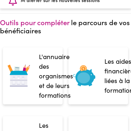
M'alerter sur les nouvelles sessions
Outils pour compléter
le parcours de vos
bénéficiaires
L'annuaire
Les aide
des
financièr
organismes
liées à la
et de leurs
formatio
formations
Les