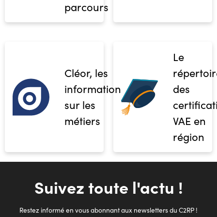
parcours
Le
Cléor, les
répertoir
informations
des
sur les
certifica
métiers
VAE en
région
Suivez toute l'actu !
Restez informé en vous abonnant aux newsletters du C2RP !