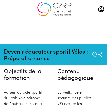
Aller
au
contenu
principal
Pas de session programmée en
Devenir éducateur sportif Vélos :
ce moment
Prépa alternance
Objectifs de la
Contenu
formation
pédagogique
Au sein du pôle sportif
Surveillance et
du Stab – vélodrome
sécurité des publics :
de Roubaix, et sous la
• Surveiller les