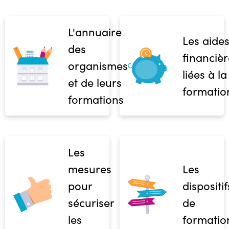
L'annuaire
Les aide
des
financièr
organismes
liées à la
et de leurs
formatio
formations
Les
mesures
Les
pour
dispositif
sécuriser
de
les
formatio