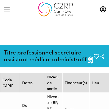
Aller
au
contenu
principal
Mise à jour :
Formation :
Source : GRETA
Titre professionnel secrétaire
08/06/2026
25239439F
OISE
assistant médico-administratif
Session de formation
Niveau
Code
Dates
de
Financeur(s)
Lieu
CARIF
sortie
Niveau
4. (BP,
Du
BT,