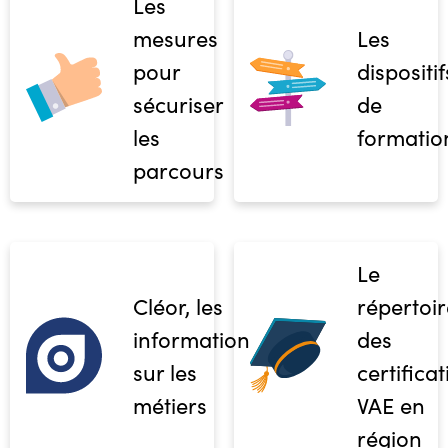
Les
mesures
Les
pour
dispositif
sécuriser
de
les
formatio
parcours
Le
Cléor, les
répertoir
informations
des
sur les
certifica
métiers
VAE en
région