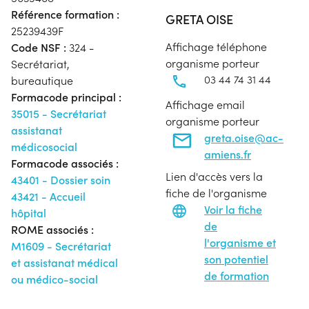
Référence formation :
GRETA OISE
25239439F
Affichage téléphone
Code NSF :
324 -
organisme porteur
Secrétariat,
03 44 74 31 44
bureautique
Formacode principal :
Affichage email
35015 - Secrétariat
organisme porteur
assistanat
greta.oise@ac-
médicosocial
amiens.fr
Formacode associés :
Lien d'accès vers la
43401 - Dossier soin
fiche de l'organisme
43421 - Accueil
Voir la fiche
hôpital
de
ROME associés :
l'organisme et
M1609 - Secrétariat
son potentiel
et assistanat médical
de formation
ou médico-social