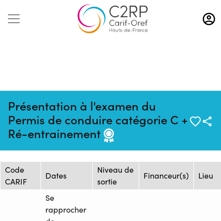
Aller
au
contenu
principal
Présentation à l'examen du
Mise à jour :
Formation :
Source : AFTRAL -
Permis de conduire catégorie C +
04/11/2025
25240204F
Arras
Ré-entrainement
Session de formation
Code
Niveau de
Dates
Financeur(s)
Lieu
CARIF
sortie
Se
rapprocher