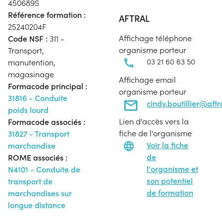
450689S
Référence formation :
AFTRAL
25240204F
Affichage téléphone
Code NSF :
311 -
organisme porteur
Transport,
03 21 60 63 50
manutention,
magasinage
Affichage email
Formacode principal :
organisme porteur
31816 - Conduite
cindy.boutillier@aft
poids lourd
Lien d'accès vers la
Formacode associés :
fiche de l'organisme
31827 - Transport
Voir la fiche
marchandise
de
ROME associés :
l'organisme et
N4101 - Conduite de
son potentiel
transport de
de formation
marchandises sur
longue distance