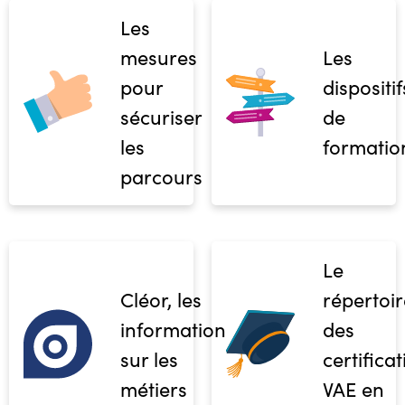
Les
mesures
Les
pour
dispositif
sécuriser
de
les
formatio
parcours
Le
Cléor, les
répertoir
informations
des
sur les
certifica
métiers
VAE en