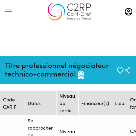
Aller
au
contenu
principal
Mise à jour :
Formation :
Source : CAMPUS
Titre professionnel négociateur
14/11/2025
25241248F
PRO Lille
technico-commercial
Session de formation
Niveau
Code
Or
Dates
de
Financeur(s)
Lieu
CARIF
fo
sortie
Se
rapprocher
C
Niveau
de