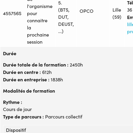
Tél
5.
l'organisme
(BTS,
Lille
36
OPCO
455756S
pour
DUT,
(59)
Em
connaitre
DEUST,
li
la
...)
pro
prochaine
session
Durée
Durée totale de la formation :
2450h
Durée en centre :
612h
Durée en entreprise :
1838h
Modalités de formation
Rythme :
Cours de jour
Type de parcours :
Parcours collectif
Dispositif