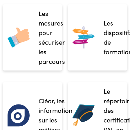
Les
mesures
Les
pour
dispositif
sécuriser
de
les
formatio
parcours
Le
Cléor, les
répertoir
informations
des
sur les
certifica
métiers
VAE en