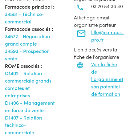
03 20 84 36 40
Formacode principal :
34581 - Technico-
Affichage email
commercial
organisme porteur
Formacode associés :
lille@campus-
34572 - Négociation
pro.fr
grand compte
Lien d'accès vers la
34593 - Prospection
fiche de l'organisme
vente
Voir la fiche
ROME associés :
de
D1402 - Relation
l'organisme et
commerciale grands
son potentiel
comptes et
de formation
entreprises
D1406 - Management
en force de vente
D1407 - Relation
technico-
commerciale