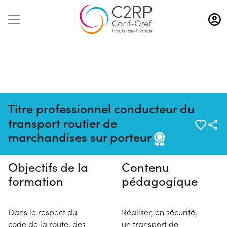
Aller
au
contenu
principal
Titre professionnel conducteur du
Pas de session programmée en
transport routier de
ce moment
marchandises sur porteur
Objectifs de la
Contenu
formation
pédagogique
Dans le respect du
Réaliser, en sécurité,
code de la route, des
un transport de