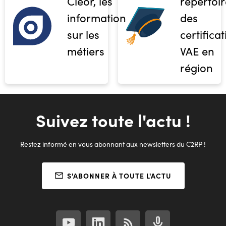
Cléor, les
répertoir
informations
des
sur les
certifica
métiers
VAE en
région
Suivez toute l'actu !
Restez informé en vous abonnant aux newsletters du C2RP !
S'ABONNER À TOUTE L'ACTU