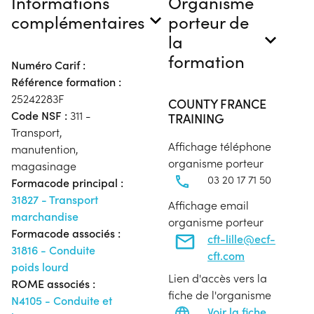
Informations
Organisme
complémentaires
porteur de
la
formation
Numéro Carif :
Référence formation :
25242283F
COUNTY FRANCE
Code NSF :
311 -
TRAINING
Transport,
Affichage téléphone
manutention,
organisme porteur
magasinage
03 20 17 71 50
Formacode principal :
31827 - Transport
Affichage email
marchandise
organisme porteur
Formacode associés :
cft-lille@ecf-
31816 - Conduite
cft.com
poids lourd
Lien d'accès vers la
ROME associés :
fiche de l'organisme
N4105 - Conduite et
Voir la fiche