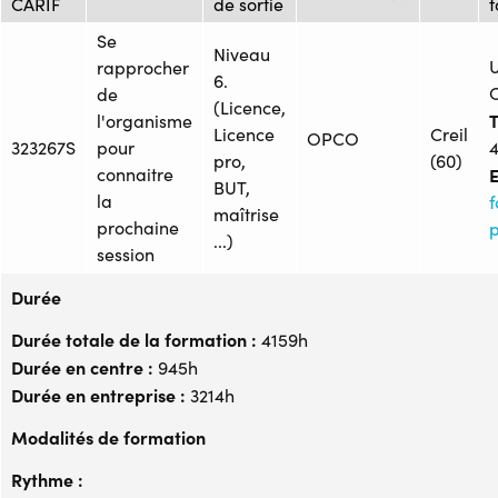
CARIF
de sortie
Se
Niveau
U
rapprocher
6.
C
de
(Licence,
T
l'organisme
Licence
Creil
OPCO
323267S
pour
4
pro,
(60)
connaitre
E
BUT,
la
f
maîtrise
prochaine
p
...)
session
Durée
Durée totale de la formation :
4159h
Durée en centre :
945h
Durée en entreprise :
3214h
Modalités de formation
Rythme :