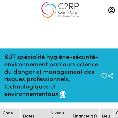
Aller
au
contenu
principal
BUT spécialité hygiène-sécurité-
environnement parcours science
du danger et management des
risques professionnels,
Mise à jour :
Formation :
Source : Formasup - CFA
technologiques et
27/01/2025
2599253F
du supérieur
environnementaux
Session de formation
Code
Niveau
Dates
Financeur(s)
Lieu