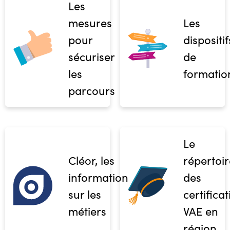
Les
mesures
Les
pour
dispositif
sécuriser
de
les
formatio
parcours
Le
Cléor, les
répertoir
informations
des
sur les
certifica
métiers
VAE en
région