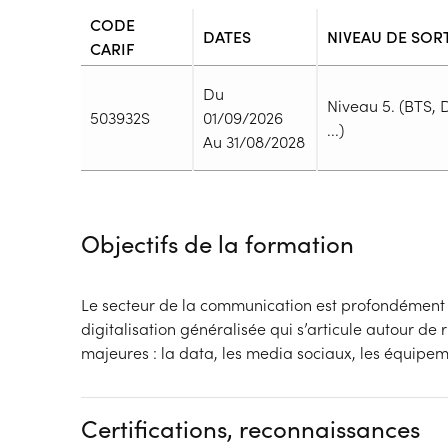
CODE
DATES
NIVEAU DE SOR
CARIF
Du
Niveau 5. (BTS,
503932S
01/09/2026
...)
Au 31/08/2028
Durée
Durée totale de la formation :
2400h
Objectifs de la formation
Durée en centre :
1200h
Durée en entreprise :
1200h
Modalités de formation
Le secteur de la communication est profondément 
Rythme :
digitalisation généralisée qui s’articule autour de
Temps plein
majeures : la data, les media sociaux, les équipem
Type de parcours :
Parcours individualisé
Dispositif
Certifications, reconnaissances
Formation par voie de l'Apprentissage