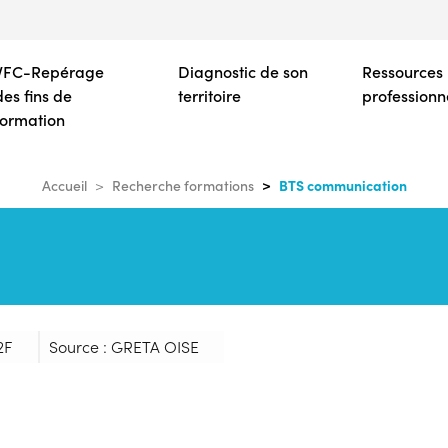
Aller
au
contenu
VFC-Repérage
Diagnostic de son
Ressources
principal
des fins de
territoire
professionn
formation
BTS communication
Accueil
Recherche formations
2F
Source : GRETA OISE