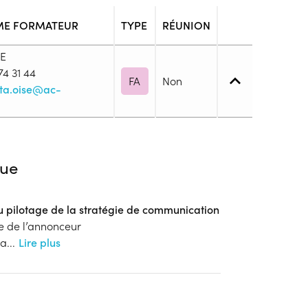
ME FORMATEUR
TYPE
RÉUNION
E
74 31 44
FA
Non
ta.oise@ac-
4. (BP, BT, Bac pro ou techno, ...)
ue
au pilotage de la stratégie de communication
blic
 de l’annonceur
s
ca
...
Lire plus
ion