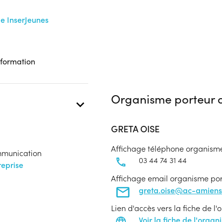
me InserJeunes
 formation
Organisme porteur d
GRETA OISE
Affichage téléphone organism
ommunication
03 44 74 31 44
eprise
Affichage email organisme po
greta.oise@ac-amiens.
Lien d'accès vers la fiche de l
Voir la fiche de l'orga