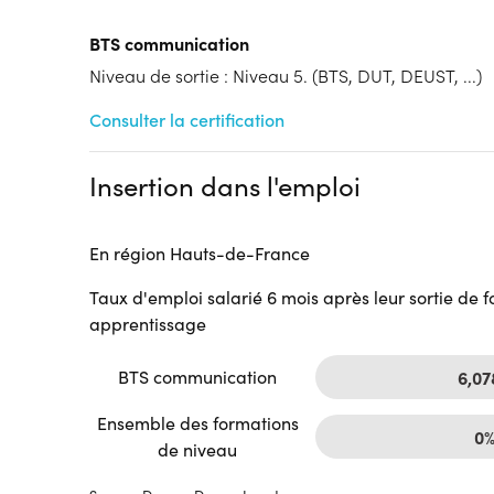
Tarif :
N.C.
BTS communication
Modalités d'enseignement :
Formation entièrement
Niveau de sortie : Niveau 5. (BTS, DUT, DEUST, ...)
Cycle de l'alternance
Année 1 : Contrat d’apprentissage
Consulter la certification
Année 2 : Contrat d’apprentissage
Lieu de formation
Insertion dans l'emploi
31 Bd Amyot d'Inville
60000 Beauvais
Accueil sur le lieu de formation
En région Hauts-de-France
Accès handicap :
Pas d'accès handicap
Taux d'emploi salarié 6 mois après leur sortie de 
Hébergement :
Pas d'hébergement
apprentissage
Restauration :
Pas de restauration
Transport :
Pas de transport
BTS communication
6,0
Ensemble des formations
0
de niveau