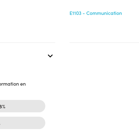
E1103 - Communication
 présentielle
formation en
78%
%