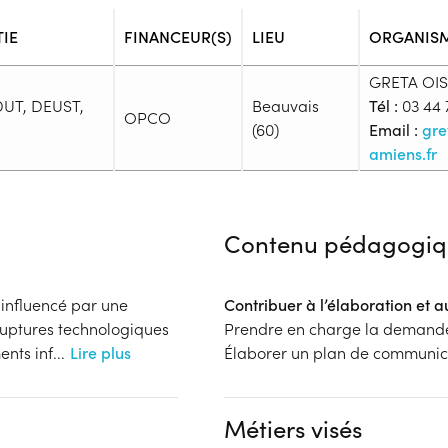
TIE
FINANCEUR(S)
LIEU
ORGANIS
GRETA OIS
 DUT, DEUST,
Beauvais
Tél :
03 44 
OPCO
(60)
Email :
gre
amiens.fr
Admission
Niveau d'entrée requis :
Niveau 
Contenu pédagogiq
Prérequis :
-
Public :
influencé par une
Contribuer à l’élaboration et 
En recherche d'emploi, Tout pu
 ruptures technologiques
Prendre en charge la demande
Réunions d'information
ents inf
...
Lire plus
Élaborer un plan de communi
Aucune information
Complément d'informat
Financeur
Aucune information
Métiers visés
OPCO