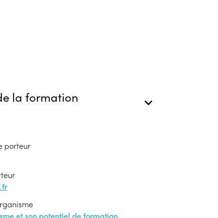
e la formation
e porteur
rteur
fr
'organisme
nisme et son potentiel de formation