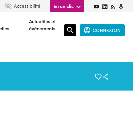
Accessibilité
En un clic
Actualités et
elles
événements
CONNEXION
Espace
connecté
guest