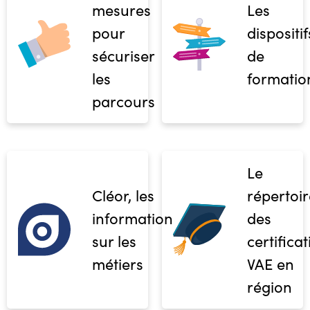
mesures
Les
pour
dispositif
sécuriser
de
les
formatio
parcours
Le
Cléor, les
répertoir
informations
des
sur les
certifica
métiers
VAE en
région