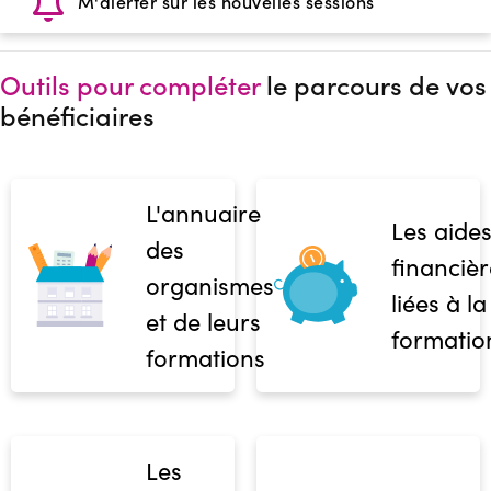
M'alerter sur les nouvelles sessions
Outils pour compléter
le parcours de vos
bénéficiaires
L'annuaire
Les aide
des
financièr
organismes
liées à la
et de leurs
formatio
formations
Les