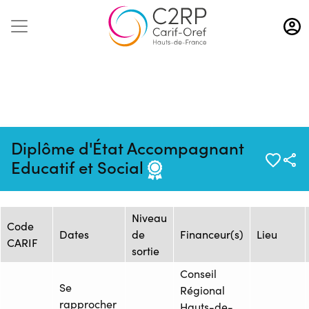
Aller
au
contenu
principal
Mise à jour :
Formation :
Source : GRETA
Diplôme d'État Accompagnant
26/01/2026
26248933F
OISE
Educatif et Social
Session de formation
Niveau
Code
Dates
de
Financeur(s)
Lieu
CARIF
sortie
Conseil
Se
Régional
rapprocher
Hauts-de-