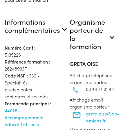
Informations
Organisme
complémentaires
porteur de
la
formation
Numéro Carif :
513522S
Référence formation :
GRETA OISE
26248933F
Affichage téléphone
Code NSF :
330 -
organisme porteur
Spécialités
03 44 74 31 44
plurivalentes
sanitaires et sociales
Affichage email
Formacode principal :
organisme porteur
44028 -
greta.oise@ac-
Accompagnement
amiens.fr
éducatif et social
Lien d'accès vers la