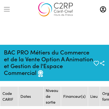
Aller
au
contenu
principal
BAC PRO Métiers du Commerce
et de la Vente Option A Animation
Mise à jour :
Formation :
Source : CAMPUS
et Gestion de l'Espace
17/03/2026
26252663F
PRO Lille
Commercial
Session de formation
Niveau
Code
Org
Dates
de
Financeur(s)
Lieu
CARIF
for
sortie