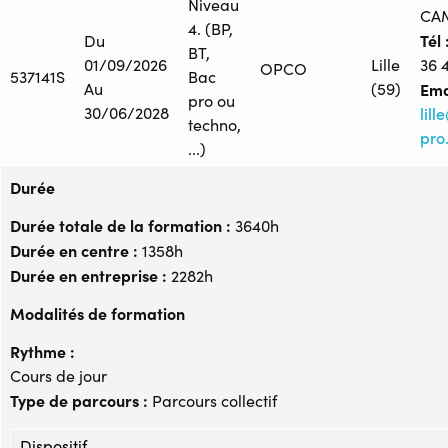
Niveau
CA
4. (BP,
Tél 
Du
BT,
01/09/2026
Lille
36 
OPCO
537141S
Bac
Au
(59)
Ema
pro ou
30/06/2028
lil
techno,
pro.
...)
Durée
Durée totale de la formation :
3640h
Durée en centre :
1358h
Durée en entreprise :
2282h
Modalités de formation
Rythme :
Cours de jour
Type de parcours :
Parcours collectif
Dispositif