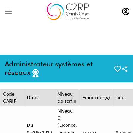
Aller
au
contenu
principal
Mise à jour :
Formation :
Source : GRETA
Administrateur systèmes et
17/06/2026
26252878F
SOMME
réseaux
Session de formation
Code
Niveau
Dates
Financeur(s)
Lieu
CARIF
de sortie
Niveau
6.
Du
(Licence,
03/09/2026
Licence
Amiens