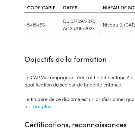
CODE CARIF
DATES
NIVEAU DE SO
Du 07/09/2026
541546S
Niveau 3. (CAP, 
Au 25/06/2027
Durée
Durée totale de la formation :
885h
Objectifs de la formation
Durée en centre :
396h
Durée en entreprise :
489h
Modalités de formation
Le CAP "Accompagnant éducatif petite enfance" es
Rythme :
qualification du secteur de la petite enfance.
Cours de jour
Type de parcours :
Parcours individualisé
Le titulaire de ce diplôme est un professionnel qual
a
...
Lire plus
Dispositif
Financements à déterminer selon la situation du 
Certifications, reconnaissances
Tarif :
N.C.