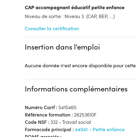
Modalités d'enseignement :
Formation entièrement
CAP accompagnant éducatif petite enfance
Lieu de formation
Niveau de sortie : Niveau 3. (CAP, BEP, ...)
3 Avenue Montaigne
Lycée Jean-Baptiste Corot
Consulter la certification
60000 Beauvais
Accueil sur le lieu de formation
Insertion dans l'emploi
Accès handicap :
Pas d'accès handicap
Hébergement :
Pas d'hébergement
Restauration :
Pas de restauration
Aucune donnée n'est encore disponible pour cette
Transport :
Pas de transport
Informations complémentaires
Numéro Carif :
541546S
Référence formation :
26253610F
Code NSF :
332 - Travail social
Formacode principal :
44041 - Petite enfance
ROME associés :