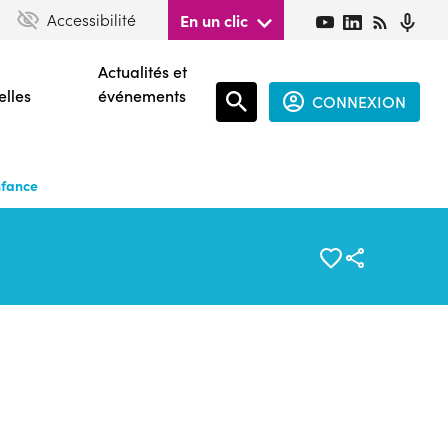
Accessibilité
En un clic
Actualités et
elles
événements
CONNEXION
Espace
connecté
nfance
guest