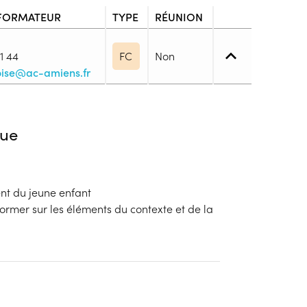
FORMATEUR
TYPE
RÉUNION
1 44
FC
Non
oise@ac-amiens.fr
3. (CAP, BEP, ...)
ue
ôme de niveau 3 – CAP/BEP (dispense des matières
t du jeune enfant
blic
nformer sur les éléments du contexte et de la
s
ion