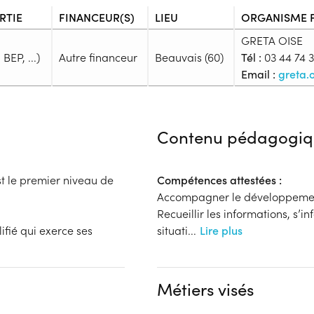
RTIE
FINANCEUR(S)
LIEU
ORGANISME 
GRETA OISE
BEP, ...)
Autre financeur
Beauvais (60)
Tél :
03 44 74 3
Email :
greta.
Admission
Niveau d'entrée requis :
Niveau 
Contenu pédagogiq
Prérequis :
Prérequis: avoir déjà un dipl
générales)
t le premier niveau de
Compétences attestées :
Public :
Accompagner le développemen
En recherche d'emploi, Tout pu
Recueillir les informations, s’i
Réunions d'information
ifié qui exerce ses
situati
...
Lire plus
Aucune information
Financeur
Complément d'informat
bénéficiaire
Autre financeur
Aucune information
Métiers visés