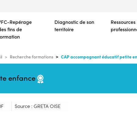
Aller
au
contenu
VFC-Repérage
Diagnostic de son
Ressources
principal
des fins de
territoire
professionn
formation
CAP accompagnant éducatif petite e
il
Recherche formations
te enfance
0F
Source : GRETA OISE