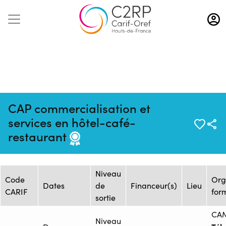
Aller
au
contenu
principal
CAP commercialisation et
Mise à jour :
Formation :
Source : CAMPUS
services en hôtel-café-
13/03/2026
26257735F
PRO Lille
restaurant
Session de formation
Niveau
Code
Org
Dates
de
Financeur(s)
Lieu
CARIF
for
sortie
CA
Niveau