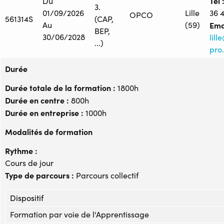
Tél 
Du
3.
01/09/2026
Lille
36 
OPCO
561314S
(CAP,
Au
(59)
Emai
BEP,
30/06/2028
lil
...)
pro.
Durée
Durée totale de la formation :
1800h
Durée en centre :
800h
Durée en entreprise :
1000h
Modalités de formation
Rythme :
Cours de jour
Type de parcours :
Parcours collectif
Dispositif
Formation par voie de l'Apprentissage